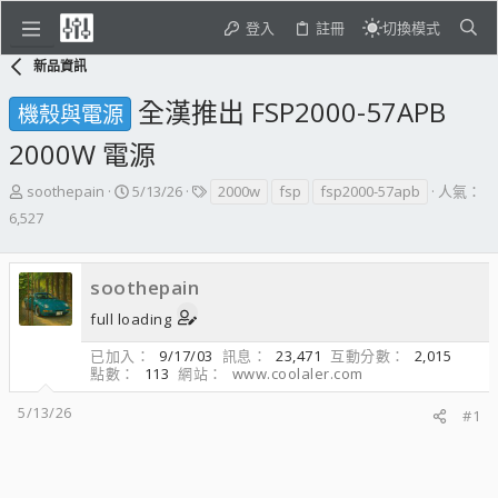
登入
註冊
切換模式
新品資訊
全漢推出 FSP2000-57APB
機殼與電源
2000W 電源
主
開
標
soothepain
5/13/26
2000w
fsp
fsp2000-57apb
人氣：
題
始
籤
6,527
發
日
起
期
人
soothepain
full loading
已加入
9/17/03
訊息
23,471
互動分數
2,015
點數
113
網站
www.coolaler.com
5/13/26
#1