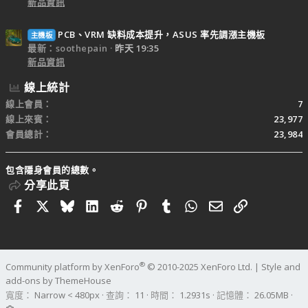
新品資訊
PCB、VRM 缺料成本提升，ASUS 率先調漲主機板
主機板
最新：soothepain
昨天 19:35
新品資訊
線上統計
線上會員
7
線上來賓
23,977
會員總計
23,984
包含隱身會員的總數。
分享此頁
Facebook
X
Bluesky
LinkedIn
Reddit
Pinterest
Tumblr
WhatsApp
電子郵件
連結
®
Community platform by XenForo
© 2010-2025 XenForo Ltd.
|
Style and
add-ons by ThemeHouse
寬度
查詢
11
時間
1.2931s
記憶體
26.05MB