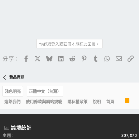
你必須登入或註冊才能在此回覆。
Facebook
X
Bluesky
LinkedIn
Reddit
Pinterest
Tumblr
WhatsApp
電子郵
連
分享：
新品資訊
淺色明亮
正體中文（台灣）
R
連絡我們
使用條款與網站規範
隱私權政策
說明
首頁
S
S
論壇統計
主題
307,070