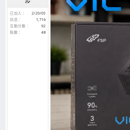
已加入
2/20/05
訊息
1,716
互動分數
92
點數
48