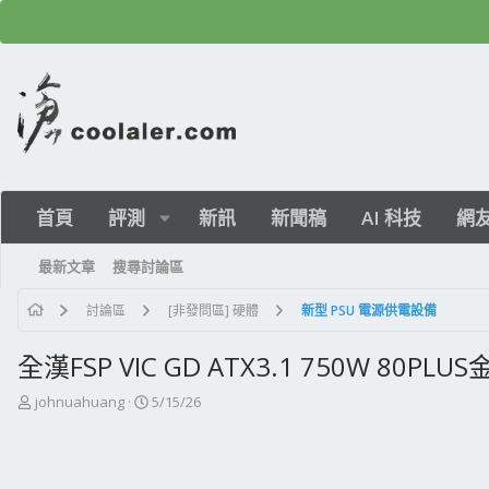
首頁
評測
新訊
新聞稿
AI 科技
網
最新文章
搜尋討論區
討論區
[非發問區] 硬體
新型 PSU 電源供電設備
全漢FSP VIC GD ATX3.1 750W
主
開
johnuahuang
5/15/26
題
始
發
日
起
期
人