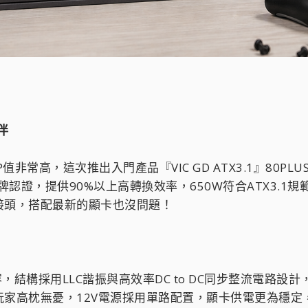
伴
常高，這次推出入門產品『VIC GD ATX3.1』80PLUS金
金牌認證，提供90%以上高轉換效率，650W符合ATX3.1規
V-2x6接頭，搭配最新的顯卡也沒問題！
容，結構採用LLC諧振與高效率DC to DC同步整流電
家高枕無憂，12V電源採用單路配置，顯卡供電更為穩定