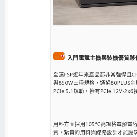
入門電競主機與裝機優質夥
全漢FSP近年來產品都非常強悍且CP值非
與850W三種規格，通過80PLUS
PCIe 5.1規範，擁有PCIe 12
用料方面採用105°C高規格電解電
質，紮實的用料與線路設計才能讓玩