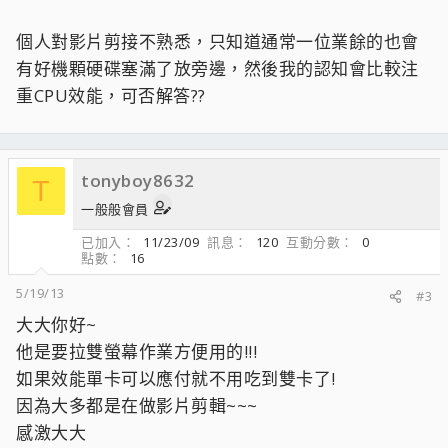
個人對影片剪接不熟悉，只知道通常一位業餘的也會
有好機顆硬碟塞滿了放旁邊，然後我的認知會比較注
重CPU效能，可否解答??
tonyboy8632
T
一般般會員
已加入
11/23/09
訊息
120
互動分數
0
點數
16
5/19/13
#3
大大你好~
他是要拉雙螢幕作業方便用的!!!
如果效能單卡可以應付就不用吃到雙卡了!
因為大多都是在做影片剪輯~~~
感激大大