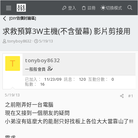
登入
註冊
切換模式
[DIY估價討論區]
求救預算3W主機(不含螢幕) 影片剪接用
主
開
tonyboy8632
5/19/13
題
始
發
日
起
期
tonyboy8632
T
人
一般般會員
已加入
11/23/09
訊息
120
互動分數
0
點數
16
5/19/13
#1
之前剛弄好一台電腦
現在又接到一個朋友的疑問
小弟沒有這麼大的能耐只好找板上各位大大當靠山了!!!
需求