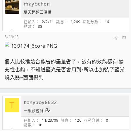
mayochen
夏天超頻三溫暖
已加入
2/2/11
訊息
1,269
互動分數
16
點數
38
5/19/13
#5
個人比較推這台能省的盡量省了，該有的效能都有!擴
充性也夠，不知道藍光是否會用到?所以也加裝了藍光
燒入器~面面俱到
tonyboy8632
T
一般般會員
已加入
11/23/09
訊息
120
互動分數
0
點數
16