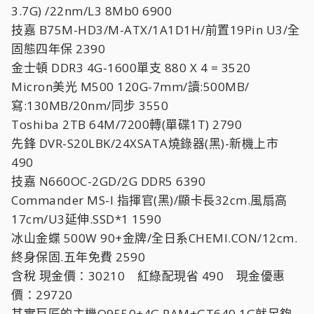
3.7G) /22nm/L3 8Mb0 6900
技嘉 B75M-HD3/M-ATX/1A1D1H/前置19Pin U3/全
固態四年保 2390
金士頓 DDR3 4G-1600單支 880 X 4 = 3520
Micron美光 M500 120G-7mm/讀:500MB/
寫:130MB/20nm/同步 3550
Toshiba 2TB 64M/7200轉(單碟1T) 2790
先鋒 DVR-S20LBK/24XSATA燒錄器(黑)-新機上市
490
技嘉 N660OC-2GD/2G DDR5 6390
Commander MS-I 指揮官(黑)/顯卡長32cm.風扇高
17cm/U3延伸.SSD*1 1590
冰山金蝶 500W 90+金牌/全日系CHEMI.CON/12cm.
終身保固.五年免費 2590
含稅 現金價：30210 紅綠配現省 490 現金優惠
價：29720
其實巨匠的主機Q9550+4G RAM+GT640 1G就足夠