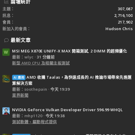
論壇統計
主題
307,087
訊息
2,716,100
會員
217,902
新加入的會員
Hudson Chris
最新文章
MSI MEG X870E UNIFY-X MAX 開箱測試, 2 DIMM 的超頻優化
W
最新：wlyc
31 分鐘前
新型 AMD CPU 及相關主板測試
AMD 收購 Taalas，為快速成長的 AI 推論市場帶來先進運
AI 應用
算解決方案
最新：soothepain
今天 19:39
業界新聞
NVIDIA GeForce Vulkan Developer Driver 596.99 WHQL
最新：mhp1120
今天 19:38
測試軟體、驅動程式提供