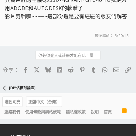
用ADOBE和AUTODESK的軟體了
影片剪輯嘛~~~~~這部份還是要有經驗的版友們解答
最後編輯：
5/20/13
你必須登入或註冊才能在此回覆。
Facebook
X
Bluesky
LinkedIn
Reddit
Pinterest
Tumblr
WhatsApp
電子郵
連
分享：
[DIY估價討論區]
淺色明亮
正體中文（台灣）
R
連絡我們
使用條款與網站規範
隱私權政策
說明
首頁
S
S