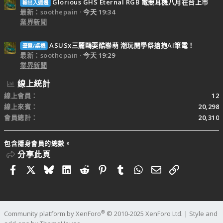
Glorious GHS Eternal RGB 電競耳機八月在台上市
輸出入週邊
最新：soothepain
今天 19:34
業界新聞
ASUSx三麗鷗耍酷聯萌 潮玩開學祭搶抱AI筆電！
筆電/桌機
最新：soothepain
今天 19:29
業界新聞
線上統計
線上會員
12
線上來賓
20,298
會員總計
20,310
包含隱身會員的總數。
分享此頁
Facebook
X
Bluesky
LinkedIn
Reddit
Pinterest
Tumblr
WhatsApp
電子郵件
連結
®
Community platform by XenForo
© 2010-2025 XenForo Ltd.
|
Style and