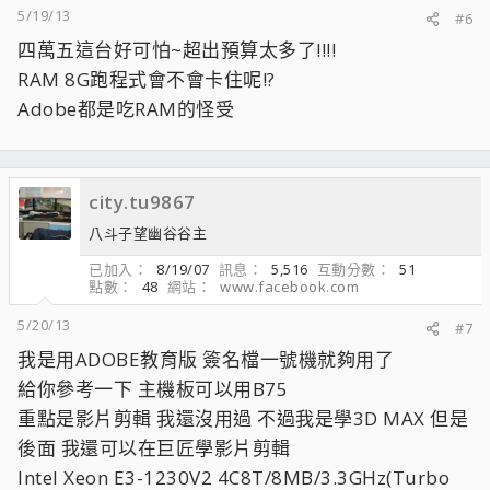
5/19/13
#6
四萬五這台好可怕~超出預算太多了!!!!
RAM 8G跑程式會不會卡住呢!?
Adobe都是吃RAM的怪受
city.tu9867
八斗子望幽谷谷主
已加入
8/19/07
訊息
5,516
互動分數
51
點數
48
網站
www.facebook.com
5/20/13
#7
我是用ADOBE教育版 簽名檔一號機就夠用了
給你參考一下 主機板可以用B75
重點是影片剪輯 我還沒用過 不過我是學3D MAX 但是
後面 我還可以在巨匠學影片剪輯
Intel Xeon E3-1230V2 4C8T/8MB/3.3GHz(Turbo