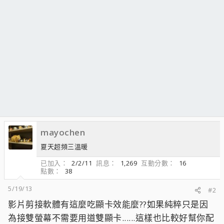
mayochen
夏天超頻三溫暖
已加入
2/2/11
訊息
1,269
互動分數
16
點數
38
5/19/13
#2
影片剪接軟體有這麼吃顯卡效能麼??如果純粹只是因
為接雙螢幕不需要用道雙顯卡......這樣也比較好幫你配