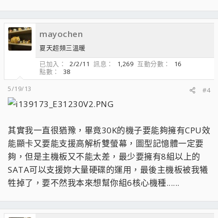
mayochen
夏天超頻三溫暖
已加入
2/2/11
訊息
1,269
互動分數
16
點數
38
5/19/13
#4
其實我一直很猶豫，畢竟30K的機子要能夠擁有CPU效
能顯卡又要能支援高解析雙螢幕，圖型記憶體一定要
夠，但是主機板又不能太差，最少要擁有8組以上的
SATA可以支援妳大量硬碟的運用，最後主機板被我犧
牲掉了，要不然我本來想幫你組6核心機種......