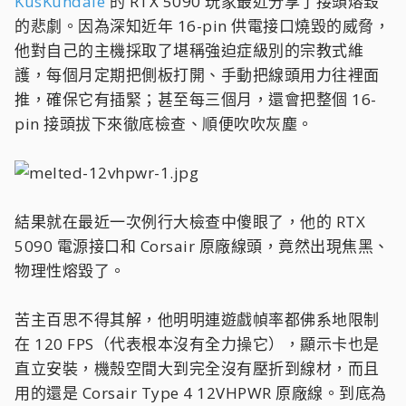
KusKundale
的 RTX 5090 玩家最近分享了接頭熔毀
的悲劇。因為深知近年 16-pin 供電接口燒毀的威脅，
他對自己的主機採取了堪稱強迫症級別的宗教式維
護，每個月定期把側板打開、手動把線頭用力往裡面
推，確保它有插緊；甚至每三個月，還會把整個 16-
pin 接頭拔下來徹底檢查、順便吹吹灰塵。
結果就在最近一次例行大檢查中傻眼了，他的 RTX
5090 電源接口和 Corsair 原廠線頭，竟然出現焦黑、
物理性熔毀了。
苦主百思不得其解，他明明連遊戲幀率都佛系地限制
在 120 FPS（代表根本沒有全力操它），顯示卡也是
直立安裝，機殼空間大到完全沒有壓折到線材，而且
用的還是 Corsair Type 4 12VHPWR 原廠線。到底為