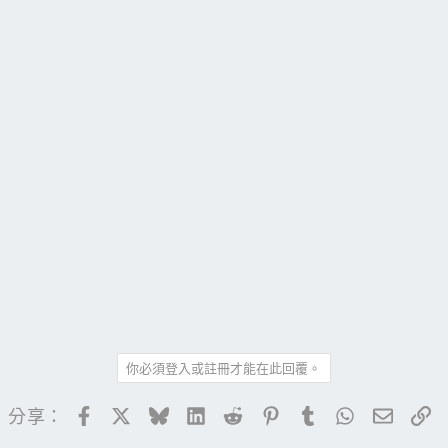
你必須登入或註冊才能在此回覆。
Facebook
X
Bluesky
LinkedIn
Reddit
Pinterest
Tumblr
WhatsApp
電子郵
連
分享：