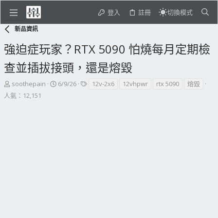
登入
註冊
切換模式
新品資訊
強迫症玩家？RTX 5090 怕燒每月定期檢
查並插拔接頭，還是熔毀
主
開
標
soothepain
6/9/26
12v-2x6
12vhpwr
rtx 5090
熔毀
題
始
籤
人氣：12,151
發
日
起
期
人