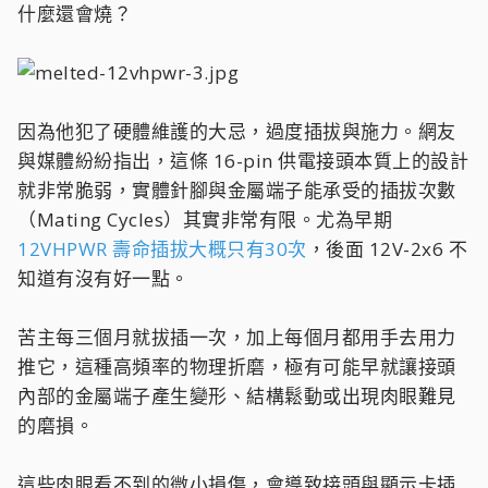
什麼還會燒？
因為他犯了硬體維護的大忌，過度插拔與施力。網友
與媒體紛紛指出，這條 16-pin 供電接頭本質上的設計
就非常脆弱，實體針腳與金屬端子能承受的插拔次數
（Mating Cycles）其實非常有限。尤為早期
12VHPWR 壽命插拔大概只有30次
，後面 12V-2x6 不
知道有沒有好一點。
苦主每三個月就拔插一次，加上每個月都用手去用力
推它，這種高頻率的物理折磨，極有可能早就讓接頭
內部的金屬端子產生變形、結構鬆動或出現肉眼難見
的磨損。
這些肉眼看不到的微小損傷，會導致接頭與顯示卡插