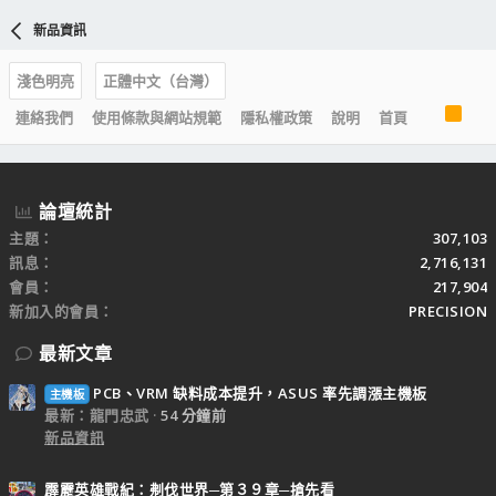
新品資訊
淺色明亮
正體中文（台灣）
R
連絡我們
使用條款與網站規範
隱私權政策
說明
首頁
S
S
論壇統計
主題
307,103
訊息
2,716,131
會員
217,904
新加入的會員
PRECISION
最新文章
PCB、VRM 缺料成本提升，ASUS 率先調漲主機板
主機板
最新：龍門忠武
54 分鐘前
新品資訊
霹靂英雄戰紀：刜伐世界─第３９章─搶先看