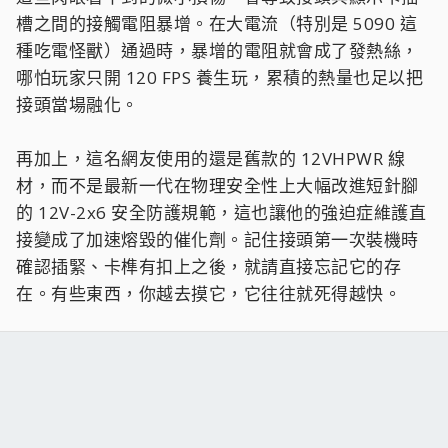
槽之間的接觸電阻暴增。在大電流（特別是 5090 這
種吃電怪獸）通過時，暴增的電阻就會成了發熱絲，
哪怕玩家只開 120 FPS 養生玩，累積的熱量也足以把
接頭當場融化。
再加上，這名網友使用的還是舊款的 12VHPWR 線
材，而不是最新一代在物理安全性上大幅改進短針腳
的 12V-2x6 安全防護規範，這也讓他的強迫症維護直
接變成了加速熔毀的催化劑。記住接頭第一次裝機時
確認插緊、卡榫有扣上之後，就請直接忘記它的存
在。有些東西，你越去摸它，它往往就死得越快。