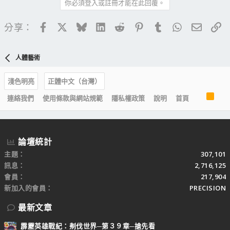
你必須登入或註冊才能在此回覆。
Facebook
X
Bluesky
LinkedIn
Reddit
Pinterest
Tumblr
WhatsApp
電子郵
連
分享：
人體藝術
淺色明亮
正體中文（台灣）
R
連絡我們
使用條款與網站規範
隱私權政策
說明
首頁
S
S
論壇統計
主題
307,101
訊息
2,716,125
會員
217,904
新加入的會員
PRECISION
最新文章
霹靂英雄戰紀：刜伐世界─第３９章─搶先看