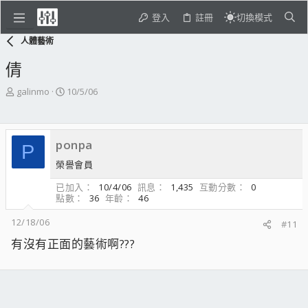
登入
註冊
切換模式
人體藝術
倩
主
開
galinmo
10/5/06
題
始
發
日
起
期
ponpa
人
P
榮譽會員
已加入
10/4/06
訊息
1,435
互動分數
0
點數
36
年齡
46
12/18/06
#11
有沒有正面的藝術啊???