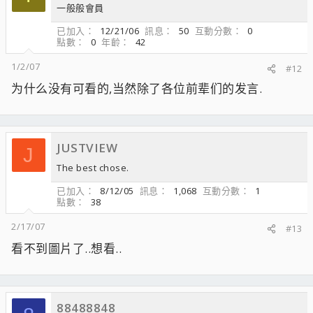
一般般會員
已加入
12/21/06
訊息
50
互動分數
0
點數
0
年齡
42
1/2/07
#12
为什么没有可看的,当然除了各位前辈们的发言.
JUSTVIEW
J
The best chose.
已加入
8/12/05
訊息
1,068
互動分數
1
點數
38
2/17/07
#13
看不到圖片了..想看..
88488848