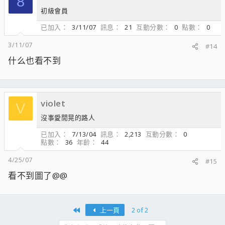
8
初級會員
已加入
3/11/07
訊息
21
互動分數
0
點數
0
3/11/07
#14
什么也看不到
violet
V
沒事愛閒晃的路人
已加入
7/13/04
訊息
2,213
互動分數
0
點數
36
年齡
44
4/25/07
#15
看不到圖了@@
First
上一頁
2 of 2