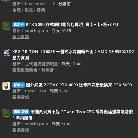
最新：lawrence11
21 分鐘前
電玩 / 影視 / 音樂
RTX 5090 各式綑綁組合包再現, 買卡+卡+板+CPU
顯示卡
最新：soothepain
今天 10:55
新品資訊
XPG TRITON II 360SE 一體式水冷開箱評測：AMD R9 9950X3D2
壓力實測
最新：古代靈異雙頭戰象
昨天 17:40
新型散熱裝置 / 散熱膏
國外網友 ZOTAC RTX 4090 送修四次最後換來 RTX 5090
顯示卡
最新：Peter_Jian
昨天 13:03
新品資訊
硬體貴到買不起？Take-Two CEO 認為低延遲雲端遊戲
電玩/軟體
3 年內翻倍
最新：soothepain
昨天 11:42
新品資訊