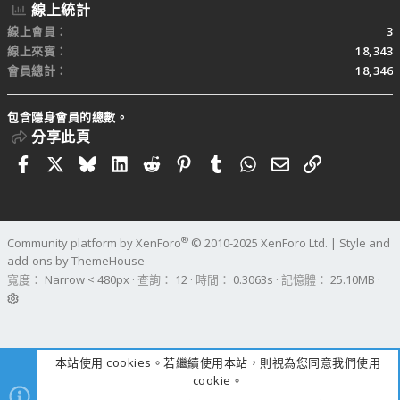
線上統計
線上會員
3
線上來賓
18,343
會員總計
18,346
包含隱身會員的總數。
分享此頁
Facebook
X
Bluesky
LinkedIn
Reddit
Pinterest
Tumblr
WhatsApp
電子郵件
連結
®
Community platform by XenForo
© 2010-2025 XenForo Ltd.
|
Style and
add-ons by ThemeHouse
寬度
查詢
12
時間
0.3063s
記憶體
25.10MB
本站使用 cookies。若繼續使用本站，則視為您同意我們使用
cookie。