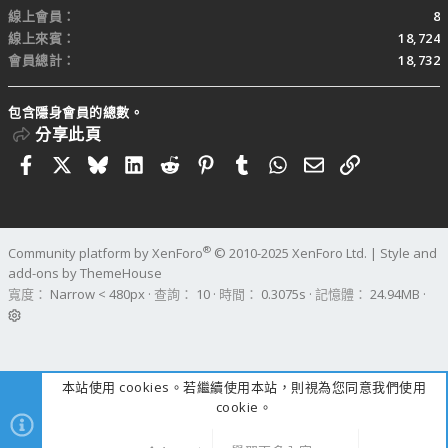
線上會員
8
線上來賓
18,724
會員總計
18,732
包含隱身會員的總數。
分享此頁
Facebook
X
Bluesky
LinkedIn
Reddit
Pinterest
Tumblr
WhatsApp
電子郵件
連結
®
Community platform by XenForo
© 2010-2025 XenForo Ltd.
|
Style and
add-ons by ThemeHouse
寬度
查詢
10
時間
0.3075s
記憶體
24.94MB
本站使用 cookies。若繼續使用本站，則視為您同意我們使用
cookie。