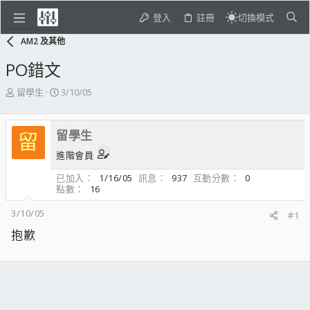
登入
註冊
切換模式
AM2 及其他
PO錯文
主
開
留學生
3/10/05
題
始
發
日
起
期
留學生
留
人
進階會員
已加入
1/16/05
訊息
937
互動分數
0
點數
16
3/10/05
#1
抱歉