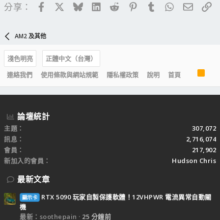
Facebook
X
Bluesky
LinkedIn
Reddit
Pinterest
Tumblr
WhatsApp
電子郵
連
分享：
AM2 及其他
淺色明亮
正體中文（台灣）
R
連絡我們
使用條款與網站規範
隱私權政策
說明
首頁
S
S
論壇統計
主題
307,072
訊息
2,716,074
會員
217,902
新加入的會員
Hudson Chris
最新文章
RTX 5090 玩家自製保護軟體！12VHPWR 電流異常自動關
顯示卡
機
最新：soothepain
25 分鐘前