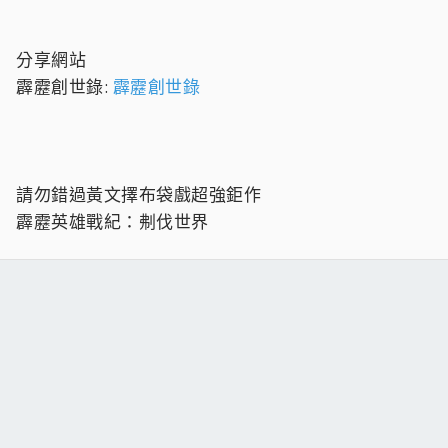
分享網站
霹靂創世錄:
霹靂創世錄
請勿錯過黃文擇布袋戲超強鉅作
霹靂英雄戰紀：刜伐世界