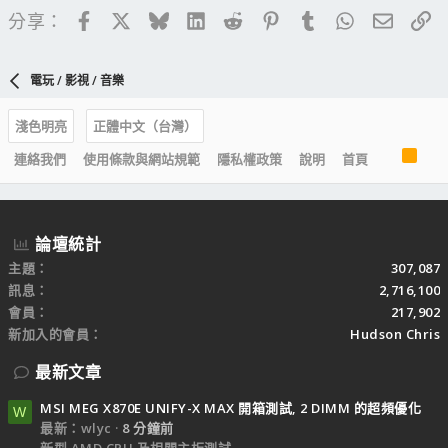
Facebook
X
Bluesky
LinkedIn
Reddit
Pinterest
Tumblr
WhatsApp
電子郵
連
分享：
電玩 / 影視 / 音樂
淺色明亮
正體中文（台灣）
R
連絡我們
使用條款與網站規範
隱私權政策
說明
首頁
S
S
論壇統計
主題
307,087
訊息
2,716,100
會員
217,902
新加入的會員
Hudson Chris
最新文章
MSI MEG X870E UNIFY-X MAX 開箱測試, 2 DIMM 的超頻優化
W
最新：wlyc
8 分鐘前
新型 AMD CPU 及相關主板測試