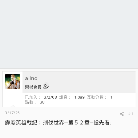
allno
榮譽會員
已加入
3/2/08
訊息
1,089
互動分數
1
點數
38
3/17/25
#1
霹靂英雄戰紀：刜伐世界─第５２章─搶先看: