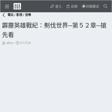
登入
註冊
切換模式
電玩 / 影視 / 音樂
霹靂英雄戰紀：刜伐世界─第５２章─搶
先看
主
開
allno
3/17/25
題
始
發
日
起
期
人