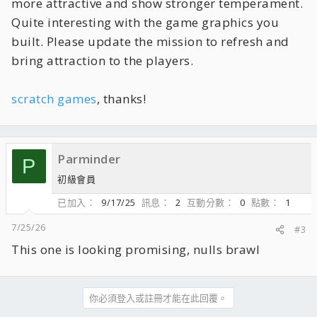
more attractive and show stronger temperament.
Quite interesting with the game graphics you
built. Please update the mission to refresh and
bring attraction to the players.
scratch games
, thanks!
Parminder
P
初級會員
已加入
9/17/25
訊息
2
互動分數
0
點數
1
7/25/26
#3
This one is looking promising,
nulls brawl
你必須登入或註冊才能在此回覆。