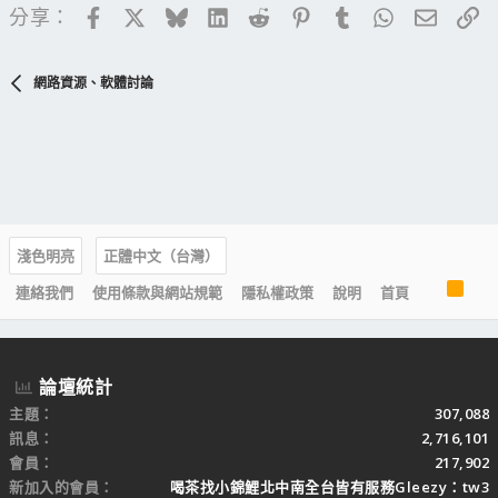
Facebook
X
Bluesky
LinkedIn
Reddit
Pinterest
Tumblr
WhatsApp
電子郵
連
分享：
網路資源、軟體討論
淺色明亮
正體中文（台灣）
R
連絡我們
使用條款與網站規範
隱私權政策
說明
首頁
S
S
論壇統計
主題
307,088
訊息
2,716,101
會員
217,902
新加入的會員
喝茶找小錦鯉北中南全台皆有服務Gleezy：tw3