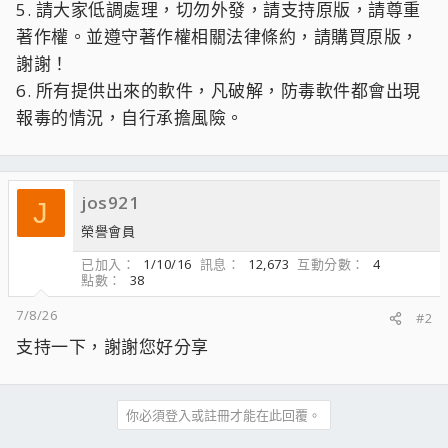
5. 請大家低調處理，切勿外發，請支持原版，請尊重
著作權。並遵守著作權相關法律條約，請購買原版，
謝謝！
6. 所有提供出來的軟件，凡破解，防毒軟件都會出現
報毒的情況，自行承擔風險。
jos921
J
榮譽會員
已加入
1/10/16
訊息
12,673
互動分數
4
點數
38
7/8/26
#2
支持一下，謝謝您好分享
你必須登入或註冊才能在此回覆。