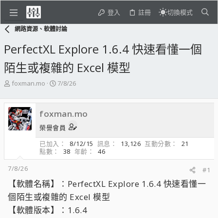
登入
註冊
切換模式
網路資源、軟體討論
PerfectXL Explore 1.6.4 快速看懂一個
陌生或複雜的 Excel 模型
主
開
foxman.mo
7/8/26
題
始
發
日
起
期
foxman.mo
人
榮譽會員
已加入
8/12/15
訊息
13,126
互動分數
21
點數
38
年齡
46
7/8/26
#1
【軟體名稱】：PerfectXL Explore 1.6.4 快速看懂一
個陌生或複雜的 Excel 模型
【軟體版本】：1.6.4