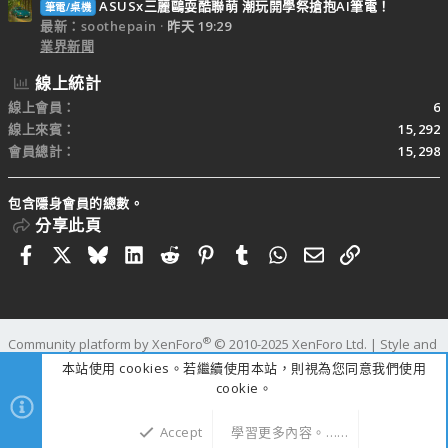
ASUSx三麗鷗耍酷聯萌 潮玩開學祭搶抱AI筆電！
筆電/桌機
最新：soothepain
昨天 19:29
業界新聞
線上統計
線上會員
6
線上來賓
15,292
會員總計
15,298
包含隱身會員的總數。
分享此頁
Facebook
X
Bluesky
LinkedIn
Reddit
Pinterest
Tumblr
WhatsApp
電子郵件
連結
®
Community platform by XenForo
© 2010-2025 XenForo Ltd.
|
Style and
add-ons by ThemeHouse
本站使用 cookies。若繼續使用本站，則視為您同意我們使用
寬度
查詢
27
時間
0.3282s
記憶體
25.08MB
cookie。
Accept
學習更多內容。……
上方
下方