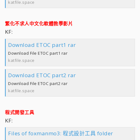
katfile.space
繁化不求人中文化軟體教學影片
KF:
Download ETOC part1 rar
Download File ETOC part1 rar
katfile.space
Download ETOC part2 rar
Download File ETOC part2 rar
katfile.space
程式開發工具
KF:
Files of foxmanmo3: 程式設計工具 folder