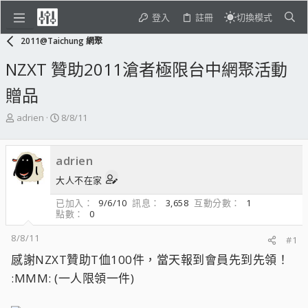
登入
註冊
切換模式
2011@Taichung 網聚
NZXT 贊助2011滄者極限台中網聚活動
贈品
主
開
adrien
8/8/11
題
始
發
日
起
期
adrien
人
大人不在家
已加入
9/6/10
訊息
3,658
互動分數
1
點數
0
8/8/11
#1
感謝NZXT贊助T侐100件，當天報到會員先到先領！
:MMM: (一人限領一件)