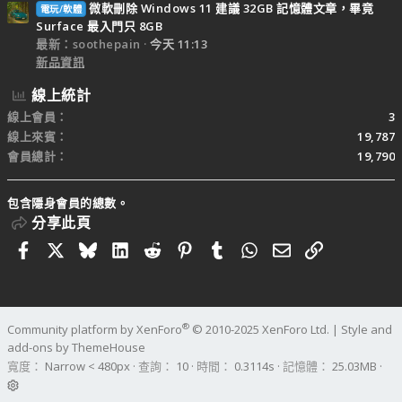
微軟刪除 Windows 11 建議 32GB 記憶體文章，畢竟
電玩/軟體
Surface 最入門只 8GB
最新：soothepain
今天 11:13
新品資訊
線上統計
線上會員
3
線上來賓
19,787
會員總計
19,790
包含隱身會員的總數。
分享此頁
Facebook
X
Bluesky
LinkedIn
Reddit
Pinterest
Tumblr
WhatsApp
電子郵件
連結
®
Community platform by XenForo
© 2010-2025 XenForo Ltd.
|
Style and
add-ons by ThemeHouse
寬度
查詢
10
時間
0.3114s
記憶體
25.03MB