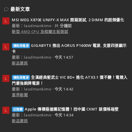
最新文章
MSI MEG X870E UNIFY-X MAX 開箱測試, 2 DIMM 的超頻優化
L
最新：laudmankimo
31 分鐘前
新型 AMD CPU 及相關主板測試
GIGABYTE 推出 AORUS P1600W 電源, 支援四張顯示
機殼與電源
L
卡
最新：laudmankimo
今天 14:57
新品資訊
全漢經典聖武士 VIC BD+ 進化 ATX3.1 價不變！電競入
機殼與電源
L
門最強銅牌電源！
最新：laudmankimo
今天 14:42
業界新聞
Apple 傳積極搶購記憶體！找中國 CXMT 談價格碰壁
記憶體
L
最新：laudmankimo
今天 14:34
新品資訊