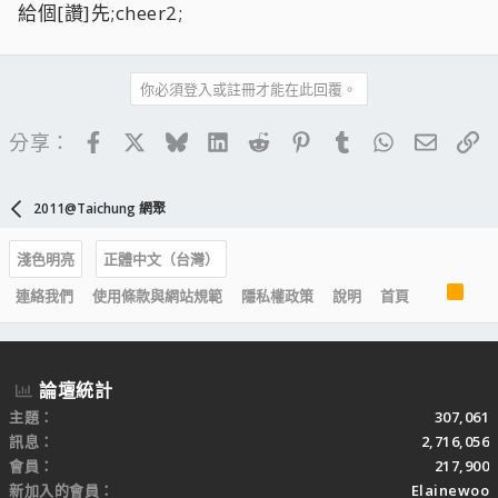
給個[讚]先;cheer2;
你必須登入或註冊才能在此回覆。
Facebook
X
Bluesky
LinkedIn
Reddit
Pinterest
Tumblr
WhatsApp
電子郵
連
分享：
2011@Taichung 網聚
淺色明亮
正體中文（台灣）
R
連絡我們
使用條款與網站規範
隱私權政策
說明
首頁
S
S
論壇統計
主題
307,061
訊息
2,716,056
會員
217,900
新加入的會員
Elainewoo