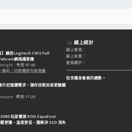
線上統計
線上會員
羅技Logitech C615 Full
線上來賓
 Webcam網路攝影機
會員總計
night
今天 07:40
 / 喇叭 / 印表機等外接周邊
包含隱身會員的總數。
I 推升記憶體需求，儲存技術扮演更關鍵
epain
昨天 17:20
 5090 玩家實測 ROG Equalizer
, 電壓更穩、溫度更低、還解決 SSD 消失