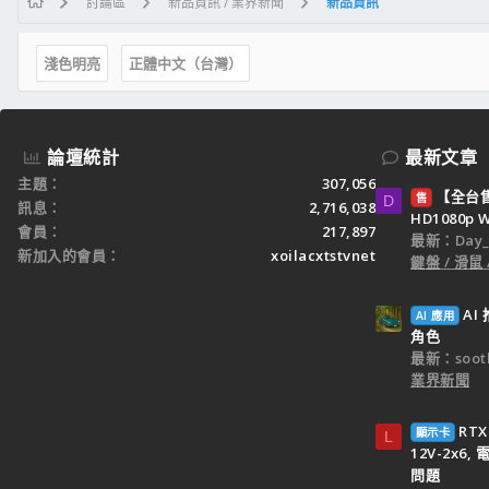
討論區
新品資訊 / 業界新聞
新品資訊
淺色明亮
正體中文（台灣）
論壇統計
最新文章
主題
307,056
【全台售】
售
D
訊息
2,716,038
HD1080p
會員
217,897
最新：Day_k
新加入的會員
xoilacxtstvnet
鍵盤 / 滑鼠
A
AI 應用
角色
最新：sooth
業界新聞
RTX
顯示卡
L
12V-2x6
問題