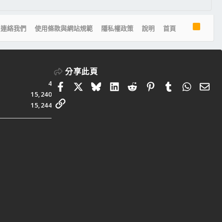
R
連絡我們
使用條款與網站規範
隱私權政策
說明
首頁
S
S
分享此頁
4
Facebook
X
Bluesky
LinkedIn
Reddit
Pinterest
Tumblr
Whats
電
15,240
連結
15,244