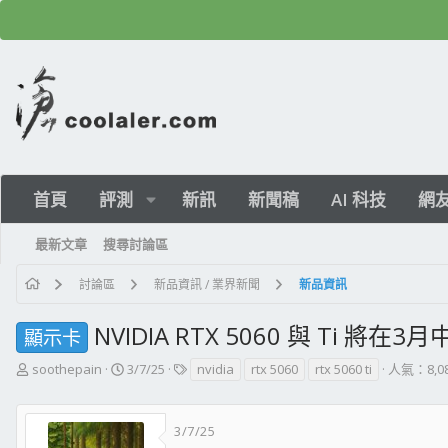
首頁
評測
新訊
新聞稿
AI 科技
網
最新文章
搜尋討論區
討論區
新品資訊 / 業界新聞
新品資訊
NVIDIA RTX 5060 與 Ti 將在
顯示卡
主
開
標
soothepain
3/7/25
nvidia
rtx 5060
rtx 5060 ti
人氣：8,0
題
始
籤
發
日
起
期
3/7/25
人