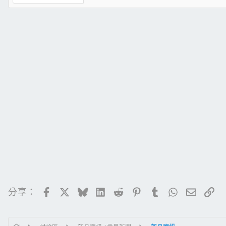
Facebook
X
Bluesky
LinkedIn
Reddit
Pinterest
Tumblr
WhatsApp
電子郵
連
分享：