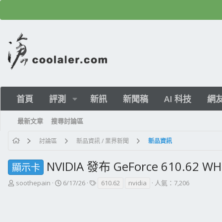
首頁
評測
新訊
新聞稿
AI 科技
網
最新文章
搜尋討論區
討論區
新品資訊 / 業界新聞
新品資訊
NVIDIA 發布 GeForce 610.62 
顯示卡
主
開
標
soothepain
6/17/26
610.62
nvidia
人氣：7,206
題
始
籤
發
日
起
期
人