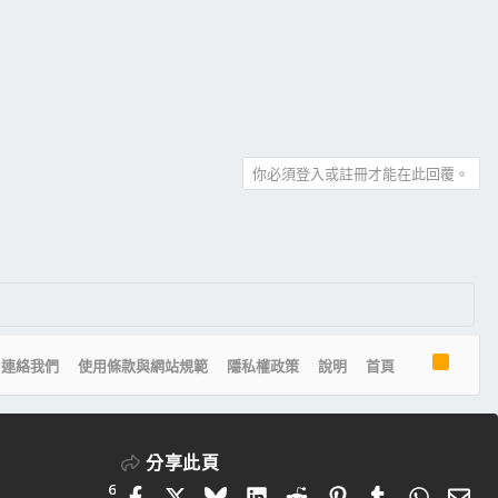
你必須登入或註冊才能在此回覆。
R
連絡我們
使用條款與網站規範
隱私權政策
說明
首頁
S
S
分享此頁
6
Facebook
X
Bluesky
LinkedIn
Reddit
Pinterest
Tumblr
Whats
電