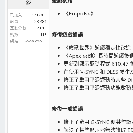
遊戲就緒
《Empulse》
已加入
9/17/03
訊息
23,481
互動分數
2,015
修復遊戲錯誤
點數
113
網站
www.coolaler.com
《魔獸世界》遊戲穩定性改進
《Apex 英雄》長時間遊戲
更新到顯示驅動程式 610.4
在使用 V-SYNC 和 DLS
修正了啟用平滑運動時某些 Dir
修正了啟用平滑運動功能啟動
修復一般錯誤
修正了啟用 G-SYNC 時某
解決了某些顯示器無法讀取 EDID 