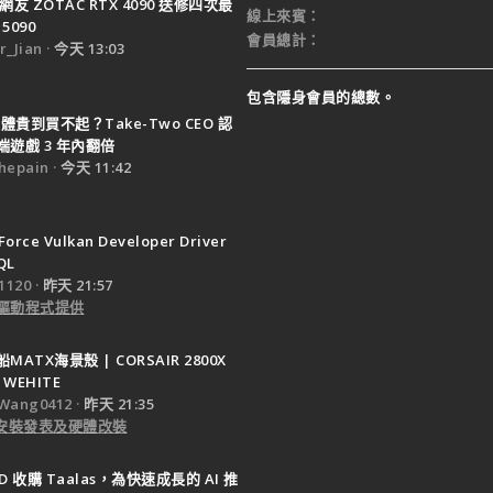
網友 ZOTAC RTX 4090 送修四次最
線上來賓
5090
會員總計
_Jian
今天 13:03
包含隱身會員的總數。
體貴到買不起？Take-Two CEO 認
遊戲 3 年內翻倍
epain
今天 11:42
Force Vulkan Developer Driver
QL
120
昨天 21:57
驅動程式提供
ATX海景殼 | CORSAIR 2800X
 WEHITE
Wang0412
昨天 21:35
e 安裝發表及硬體改裝
D 收購 Taalas，為快速成長的 AI 推