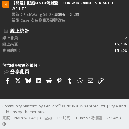
【開箱】賊船MATX海景殼 | CORSAIR 2800X RS-R ARGB
R
WEHITE
最新：RickWang0412
星期五，21:35
新型 Case 安裝發表及硬體改裝
線上統計
線上會員
2
線上來賓
15,406
會員總計
15,408
包含隱身會員的總數。
分享此頁
Facebook
X
Bluesky
LinkedIn
Reddit
Pinterest
Tumblr
WhatsApp
電子郵件
連結
®
Community platform by XenForo
© 2010-2025 XenForo Ltd.
|
Style and
add-ons by ThemeHouse
寬度
查詢
13
時間
1.1689s
記憶體
25.94MB