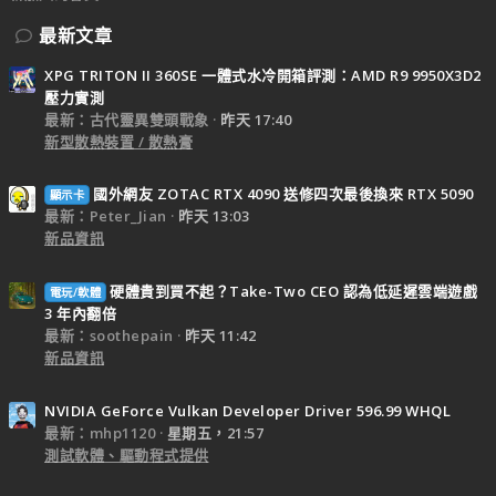
最新文章
XPG TRITON II 360SE 一體式水冷開箱評測：AMD R9 9950X3D2
壓力實測
最新：古代靈異雙頭戰象
昨天 17:40
新型散熱裝置 / 散熱膏
國外網友 ZOTAC RTX 4090 送修四次最後換來 RTX 5090
顯示卡
最新：Peter_Jian
昨天 13:03
新品資訊
硬體貴到買不起？Take-Two CEO 認為低延遲雲端遊戲
電玩/軟體
3 年內翻倍
最新：soothepain
昨天 11:42
新品資訊
NVIDIA GeForce Vulkan Developer Driver 596.99 WHQL
最新：mhp1120
星期五，21:57
測試軟體、驅動程式提供