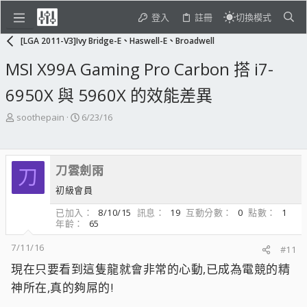
登入
註冊
切換模式
[LGA 2011-V3]Ivy Bridge-E、Haswell-E、Broadwell
MSI X99A Gaming Pro Carbon 搭 i7-
6950X 與 5960X 的效能差異
主
開
soothepain
6/23/16
題
始
發
日
起
期
刀雲劍雨
人
刀
初級會員
已加入
8/10/15
訊息
19
互動分數
0
點數
1
年齡
65
7/11/16
#11
現在只要看到這隻龍就會非常的心動,已成為電競的精
神所在,真的夠屌的!