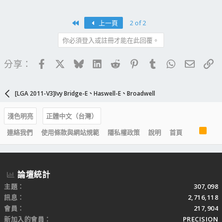
First
上一頁
2 of 2
你必須登入或註冊才能在此回覆。
Facebook
X
Bluesky
LinkedIn
Reddit
Pinterest
Tumblr
WhatsApp
電子郵
連
分享：
[LGA 2011-V3]Ivy Bridge-E、Haswell-E、Broadwell
淺色明亮
正體中文（台灣）
R
連絡我們
使用條款與網站規範
隱私權政策
說明
首頁
S
S
論壇統計
主題
307,098
訊息
2,716,118
會員
217,904
新加入的會員
PRECISION