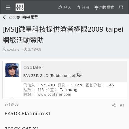
登入
註冊
切換模式
2009@Taipei 網聚
[MSI]微星科技提供滄者極限2009 taipei
網聚活動贊助
主
開
coolaler
3/18/09
題
始
發
日
起
期
coolaler
人
FANGBING LO (Robinson Lo)
已加入
9/17/03
訊息
53,276
互動分數
646
點數
113
位置
Taichung
網站
www.coolaler.com
3/18/09
#1
P45D3 Platinum X1
790GX-G65 X1