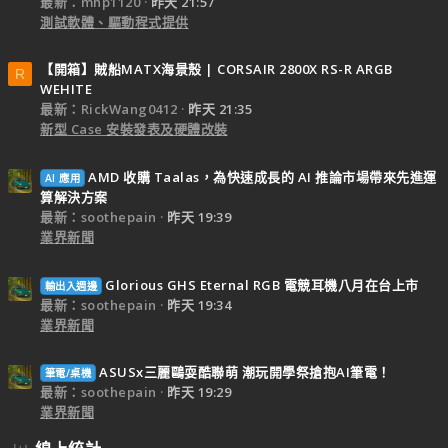
最新：mhp1120
昨天 21:57
測試軟體、驅動程式提供
【開箱】賊船MATX海景殼 | CORSAIR 2800X RS-R ARGB
R
WEHITE
最新：RickWang0412
昨天 21:35
新型 Case 安裝發表及硬體改裝
AMD 收購 Taalas，為快速成長的 AI 推論市場帶來先進運
AI 應用
算解決方案
最新：soothepain
昨天 19:39
業界新聞
Glorious GHS Eternal RGB 電競耳機八月在台上市
輸出入週邊
最新：soothepain
昨天 19:34
業界新聞
ASUSx三麗鷗耍酷聯萌 潮玩開學祭搶抱AI筆電！
筆電/桌機
最新：soothepain
昨天 19:29
業界新聞