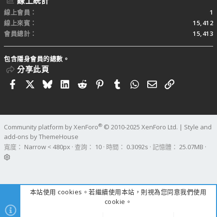
線上統計
線上會員
1
線上來賓
15,412
會員總計
15,413
包含隱身會員的總數。
分享此頁
Facebook
X
Bluesky
LinkedIn
Reddit
Pinterest
Tumblr
WhatsApp
電子郵件
連結
®
Community platform by XenForo
© 2010-2025 XenForo Ltd.
|
Style and
add-ons by ThemeHouse
寬度
查詢
10
時間
0.3092s
記憶體
25.07MB
本站使用 cookies。若繼續使用本站，則視為您同意我們使用
cookie。