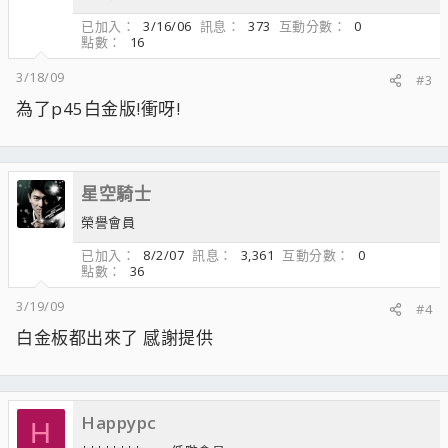
已加入
3/16/06
訊息
373
互動分數
0
點數
16
3/18/09
#3
為了p45白金版!衝呀!
星空騎士
榮譽會員
已加入
8/2/07
訊息
3,361
互動分數
0
點數
36
3/19/09
#4
白金板都出來了 感謝提供
Happypc
H