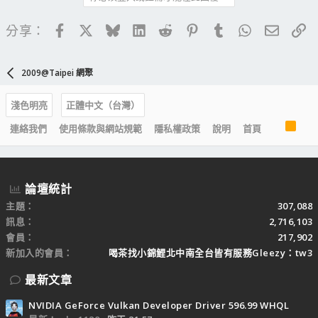
Facebook
X
Bluesky
LinkedIn
Reddit
Pinterest
Tumblr
WhatsApp
電子郵
連
分享：
2009@Taipei 網聚
淺色明亮
正體中文（台灣）
R
連絡我們
使用條款與網站規範
隱私權政策
說明
首頁
S
S
論壇統計
主題
307,088
訊息
2,716,103
會員
217,902
新加入的會員
喝茶找小錦鯉北中南全台皆有服務Gleezy：tw3
最新文章
NVIDIA GeForce Vulkan Developer Driver 596.99 WHQL