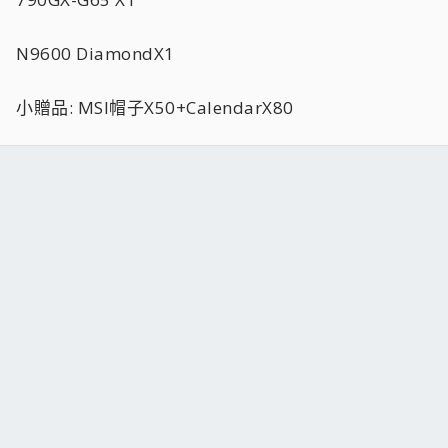
N9600 DiamondX1
小贈品: MSI帽子X50+CalendarX80