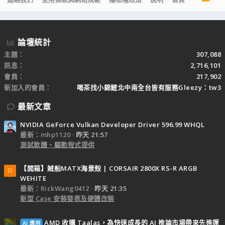
S
S
論壇統計
主題
307,088
訊息
2,716,101
會員
217,902
新加入的會員
喝茶找小錦鯉北中南全台皆有服務Gleezy：tw3
最新文章
NVIDIA GeForce Vulkan Developer Driver 596.99 WHQL
最新：mhp1120
昨天 21:57
測試軟體、驅動程式提供
【開箱】賊船MATX海景殼 | CORSAIR 2800X RS-R ARGB
R
WEHITE
最新：RickWang0412
昨天 21:35
新型 Case 安裝發表及硬體改裝
AMD 收購 Taalas，為快速成長的 AI 推論市場帶來先進運
AI 應用