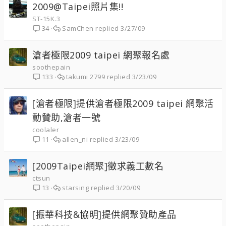
2009@Taipei照片集!!
ST-15K.3
SamChen
3/27/09
34
滄者極限2009 taipei 網聚報名處
soothepain
takumi 2799
3/23/09
133
[滄者極限]提供滄者極限2009 taipei 網聚活
動贊助,滄者一號
coolaler
allen_ni
3/23/09
11
[2009Taipei網聚]徵求義工數名
ctsun
starsing
3/20/09
13
[振華科技&協明]提供網聚贊助產品