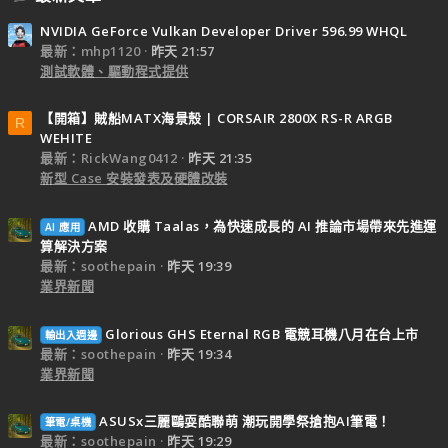
NVIDIA GeForce Vulkan Developer Driver 596.99 WHQL
最新：mhp1120
昨天 21:57
測試軟體、驅動程式提供
【開箱】賊船MATX海景殼 | CORSAIR 2800X RS-R ARGB
R
WEHITE
最新：RickWang0412
昨天 21:35
新型 Case 安裝發表及硬體改裝
AMD 收購 Taalas，為快速成長的 AI 推論市場帶來先進運
AI 應用
算解決方案
最新：soothepain
昨天 19:39
業界新聞
Glorious GHS Eternal RGB 電競耳機八月在台上市
輸出入週邊
最新：soothepain
昨天 19:34
業界新聞
ASUSx三麗鷗耍酷聯萌 潮玩開學祭搶抱AI筆電！
筆電/桌機
最新：soothepain
昨天 19:29