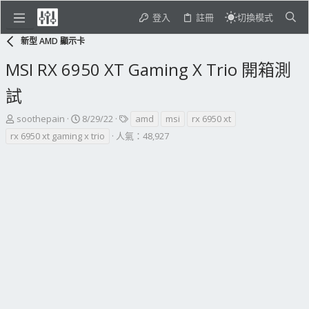
登入
註冊
切換模式
新型 AMD 顯示卡
MSI RX 6950 XT Gaming X Trio 開箱測
試
主
開
標
soothepain
8/29/22
amd
msi
rx 6950 xt
題
始
籤
rx 6950 xt gaming x trio
人氣：48,927
發
日
起
期
人