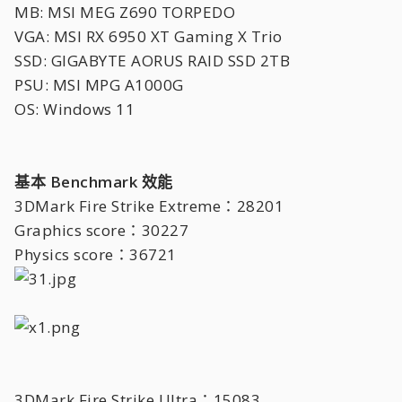
MB: MSI MEG Z690 TORPEDO
VGA: MSI RX 6950 XT Gaming X Trio
SSD: GIGABYTE AORUS RAID SSD 2TB
PSU: MSI MPG A1000G
OS: Windows 11
基本 Benchmark 效能
3DMark Fire Strike Extreme：28201
Graphics score：30227
Physics score：36721
3DMark Fire Strike Ultra：15083