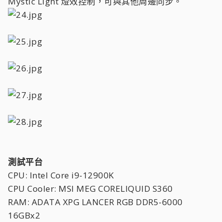
Mystic Light 燈效控制，可與其他周邊同步。
測試平台
CPU: Intel Core i9-12900K
CPU Cooler: MSI MEG CORELIQUID S360
RAM: ADATA XPG LANCER RGB DDR5-6000
16GBx2