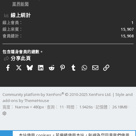
業界新聞
線上統計
線上會員
1
線上來賓
15,907
會員總計
15,908
包含隱身會員的總數。
分享此頁
Facebook
X
Bluesky
LinkedIn
Reddit
Pinterest
Tumblr
WhatsApp
電子郵件
連結
®
Community platform by XenForo
© 2010-2025 XenForo Ltd.
|
Style and
add-ons by ThemeHouse
寬度
查詢
11
時間
1.9426s
記憶體
26.18MB
本站使用 cookies。若繼續使用本站，則視為您同意我們使用