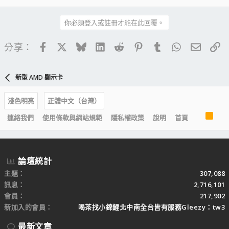
你必須登入或註冊才能在此回覆。
Facebook
X
Bluesky
LinkedIn
Reddit
Pinterest
Tumblr
WhatsApp
電子郵
連
分享：
新型 AMD 顯示卡
淺色明亮
正體中文（台灣）
R
連絡我們
使用條款與網站規範
隱私權政策
說明
首頁
S
S
論壇統計
主題
307,088
訊息
2,716,101
會員
217,902
新加入的會員
喝茶找小錦鯉北中南全台皆有服務Gleezy：tw3
最新文章