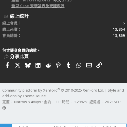
最新：RickWang0412
昨天 21:35
新型 Case 安裝發表及硬體改裝
線上統計
線上會員
5
線上來賓
13,864
會員總計
13,869
包含隱身會員的總數。
分享此頁
Facebook
X
Bluesky
LinkedIn
Reddit
Pinterest
Tumblr
WhatsApp
電子郵件
連結
®
Community platform by XenForo
© 2010-2025 XenForo Ltd.
|
Style and
add-ons by ThemeHouse
寬度
查詢
11
時間
1.2982s
記憶體
26.21MB