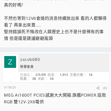
真的好嗎?
不然也等到12V6會燒的消息持續放出來 看的人都懶得
看了 再拿出來賣.....
堅持錯誤死不悔改在人類歷史上也不是什麼稀有的事
情 但是還是建議避避風頭
zxcvb680
Z
榮譽會員
已加入
2/5/09
訊息
1,913
互動分數
14
點數
38
年齡
36
3/18/25
#3
MEG Ai1600T PCIE5感謝大大開箱.旗艦POWER.這款
RGB 雙12V-2X6電供