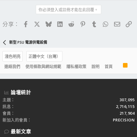
你必須登入或註冊才能在此回覆。
Facebook
X
Bluesky
LinkedIn
Reddit
Pinterest
Tumblr
WhatsApp
電子郵
連
分享：
新型 PSU 電源供電設備
淺色明亮
正體中文（台灣）
R
連絡我們
使用條款與網站規範
隱私權政策
說明
首頁
S
S
論壇統計
主題
307,095
訊息
2,716,115
會員
217,904
新加入的會員
PRECISION
最新文章