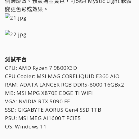
側邊燈效。預設為金黃色，可透過 Mystic Light 軟體
變更色彩或效果。
測試平台
CPU: AMD Ryzen 7 9800X3D
CPU Cooler: MSI MAG CORELIQUID E360 AIO
RAM: ADATA LANCER RGB DDR5-8000 16GBx2
MB: MSI MPG X870E EDGE TI WIFI
VGA: NVIDIA RTX 5090 FE
SSD: GIGABYTE AORUS Gen4 SSD 1TB
PSU: MSI MEG Ai1600T PCIE5
OS: Windows 11