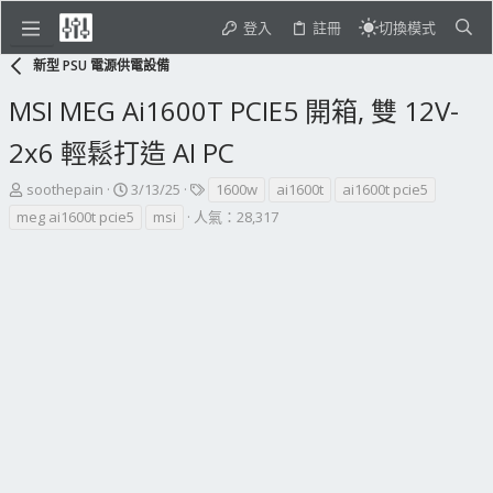
登入
註冊
切換模式
新型 PSU 電源供電設備
MSI MEG Ai1600T PCIE5 開箱, 雙 12V-
2x6 輕鬆打造 AI PC
主
開
標
soothepain
3/13/25
1600w
ai1600t
ai1600t pcie5
題
始
籤
meg ai1600t pcie5
msi
人氣：28,317
發
日
起
期
人