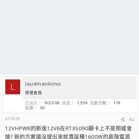
laudmankimo
L
榮譽會員
已加入
9/22/06
訊息
1,559
互動分數
119
點數
63
3/13/25
#2
12VHPWR的新版12V6在RTX5090顯卡上不是照樣會
燒? 新的方案還沒提出來就賣這種1600W的高階電源