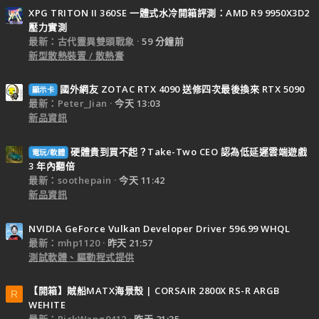
XPG TRITON II 360SE 一體式水冷開箱評測：AMD R9 9950X3D2
壓力實測
最新：古代靈異雙頭戰象
59 分鐘前
新型散熱裝置 / 散熱膏
國外網友 ZOTAC RTX 4090 送修四次最後換來 RTX 5090
顯示卡
最新：Peter_Jian
今天 13:03
新品資訊
硬體貴到買不起？Take-Two CEO 認為低延遲雲端遊戲
電玩/軟體
3 年內翻倍
最新：soothepain
今天 11:42
新品資訊
NVIDIA GeForce Vulkan Developer Driver 596.99 WHQL
最新：mhp1120
昨天 21:57
測試軟體、驅動程式提供
【開箱】賊船MATX海景殼 | CORSAIR 2800X RS-R ARGB
R
WEHITE