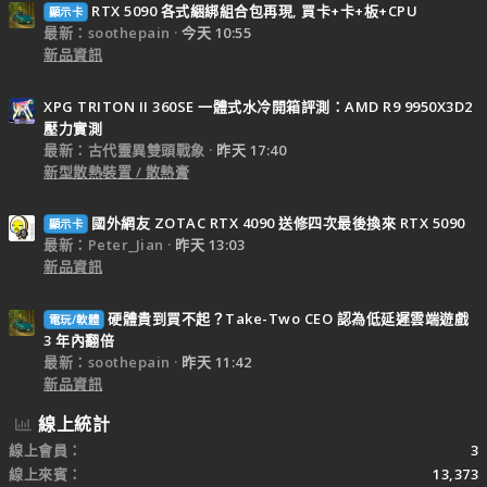
RTX 5090 各式綑綁組合包再現, 買卡+卡+板+CPU
顯示卡
最新：soothepain
今天 10:55
新品資訊
XPG TRITON II 360SE 一體式水冷開箱評測：AMD R9 9950X3D2
壓力實測
最新：古代靈異雙頭戰象
昨天 17:40
新型散熱裝置 / 散熱膏
國外網友 ZOTAC RTX 4090 送修四次最後換來 RTX 5090
顯示卡
最新：Peter_Jian
昨天 13:03
新品資訊
硬體貴到買不起？Take-Two CEO 認為低延遲雲端遊戲
電玩/軟體
3 年內翻倍
最新：soothepain
昨天 11:42
新品資訊
線上統計
線上會員
3
線上來賓
13,373