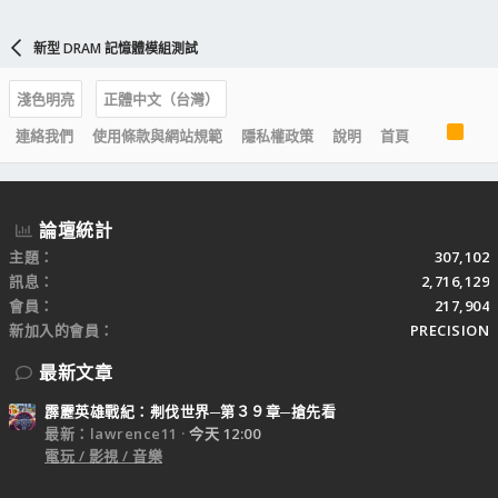
新型 DRAM 記憶體模組測試
淺色明亮
正體中文（台灣）
R
連絡我們
使用條款與網站規範
隱私權政策
說明
首頁
S
S
論壇統計
主題
307,102
訊息
2,716,129
會員
217,904
新加入的會員
PRECISION
最新文章
霹靂英雄戰紀：刜伐世界─第３９章─搶先看
最新：lawrence11
今天 12:00
電玩 / 影視 / 音樂