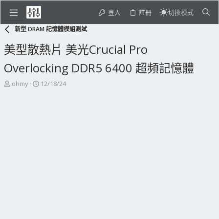
登入
註冊
切換模式
新型 DRAM 記憶體模組測試
美型散熱片 美光Crucial Pro
Overlocking DDR5 6400 超頻記憶體
主
開
ohmy
12/18/24
題
始
發
日
起
期
人