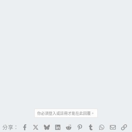
你必須登入或註冊才能在此回覆。
Facebook
X
Bluesky
LinkedIn
Reddit
Pinterest
Tumblr
WhatsApp
電子郵
連
分享：