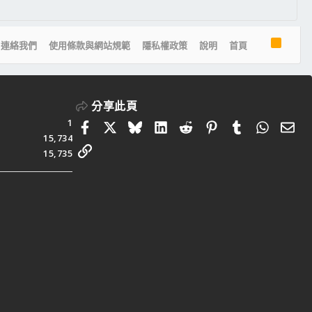
R
連絡我們
使用條款與網站規範
隱私權政策
說明
首頁
S
S
分享此頁
1
Facebook
X
Bluesky
LinkedIn
Reddit
Pinterest
Tumblr
Whats
電
15,734
連結
15,735