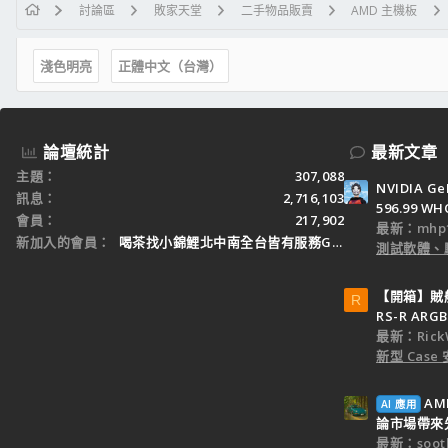
討論區
敗家天堂
二手物品販賣
AMD 主機板
淺色明亮
正體中文（台灣）
論壇統計
最新文章
主題
307,088
NVIDIA Ge
訊息
2,716,103
596.99 WH
會員
217,902
最新：mhp1
新加入的會員
喝茶找小錦鯉北中南全台皆有服務Gleezy：tw3
測試軟體、
【開箱】賊船M
R
RS-R ARGB
最新：Rick
新型 Cas
AM
AI 應用
論市場帶來
最新：sooth