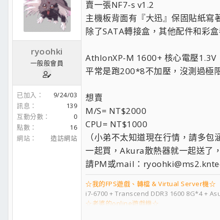
賣一張NF7-s v1.2
主機板背面有『大迅』保固貼紙寫著
除了SATA轉接盒，其他配件和彩
ryoohki
AthlonXP-M 1600+ 核心電壓1.3V
一般般會員
平常是跑200*8不加壓，沒測過極限
已加入
9/24/03
想賣
訊息
139
M/S= NT$2000
互動分數
0
CPU= NT$1000
點數
16
（小弟不太知道現在行情，請多包
網站
造訪網站
一起買，Akura散熱器就一起送了
請PM或mail：ryoohki@ms2.kntec
☆我的FPS遊戲、轉檔 & Virtual Server機☆
i7-6700 + Transcend DDR3 1600 8G*4 + A
☆老婆的online遊戲機☆
i3-4130 + Transcend DDR3 1333 4G*2 + MS