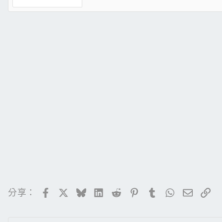
☆兒子遊戲機☆
i7-3770k + Transcend DDR3 1333 4G*2 +
Facebook
X
Bluesky
LinkedIn
Reddit
Pinterest
Tumblr
WhatsApp
電子郵
連
分享：