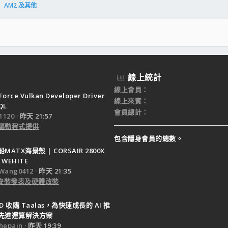
AM2 及其他
線上統計
線上會員
Force Vulkan Developer Driver
線上來賓
QL
會員總計
120
昨天 21:57
驅動程式提供
包含隱身會員的總數。
ATX海景殼 | CORSAIR 2800X
 WEHITE
Wang0412
昨天 21:35
e 安裝發表及硬體改裝
D 收購 Taalas，為快速成長的 AI 推
先進運算解決方案
epain
昨天 19:39