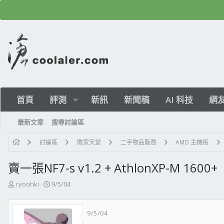
首頁
評測
新訊
新聞稿
AI 科技
網
最新文章
搜尋討論區
討論區
敗家天堂
二手物品販賣
AMD 主機板
賣一張NF7-s v1.2 + AthlonXP-M 1600+
主
開
ryoohki
9/5/04
題
始
發
日
9/5/04
起
期
人