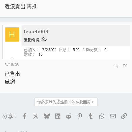
還沒賣出 再推
hsueh009
H
進階會員
已加入
7/23/04
訊息
592
互動分數
0
點數
16
3/18/05
#6
已售出
感謝
你必須登入或註冊才能在此回覆。
Facebook
X
Bluesky
LinkedIn
Reddit
Pinterest
Tumblr
WhatsApp
電子郵
連
分享：