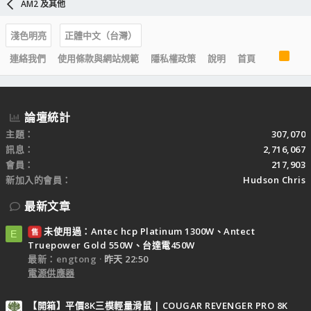
AM2 及其他
淺色明亮
正體中文（台灣）
R
連絡我們
使用條款與網站規範
隱私權政策
說明
首頁
S
S
論壇統計
主題
307,070
訊息
2,716,067
會員
217,903
新加入的會員
Hudson Chris
最新文章
未使用過：Antec hcp Platinum 1300W、Antect
售
E
Truepower Gold 550W、台達電450W
最新：engtong
昨天 22:50
電源供應器
【開箱】平價8K三模輕量滑鼠 | COUGAR REVENGER PRO 8K