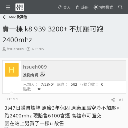
登入
註冊
切換模式
AM2 及其他
賣一棵 k8 939 3200+ 不加壓可跑
2400mhz
主
開
hsueh009
3/15/05
題
始
發
日
起
期
hsueh009
H
人
進階會員
已加入
7/23/04
訊息
592
互動分數
0
點數
16
3/15/05
#1
3月7日購自燦坤 原廠3年保固 原廠風扇空冷不加壓可
跑2400mhz 現賠售6100含運 高雄市可面交
因在站上另買了一棵u 故售