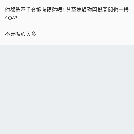
你都帶著手套拆裝硬體嗎? 甚至連觸碰開機開關也一樣
^O^?
不要擔心太多