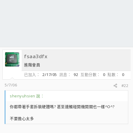
fsaa3dfx
進階會員
已加入
2/17/05
訊息
92
互動分數
0
點數
0
5/7/06
#22
shenyuhsien 說：
你都帶著手套拆裝硬體嗎? 甚至連觸碰開機開關也一樣^O^?
不要擔心太多