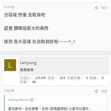
5/7/06
#27
分區域 然後 去取貨吧
感覺 體積這麼大的東西
送到 各大區域 在自取就好啦~~~~^_^
lanyang
L
進階會員
已加入
2/5/06
訊息
220
互動分數
0
點數
0
年齡
46
5/8/06
#28
shenyuhsien 說：
成功高中、台北商專、北科 (濟南路附近) 小弟可以幫忙...