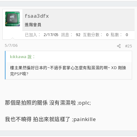
只是 個人愛好日本的 噗 ;oq; :PPP:
fsaa3dfx
進階會員
已加入
2/17/05
訊息
92
互動分數
0
點數
0
5/7/06
#25
kikkawa 說：
樓主果然偏好日本的~不過手套掌心怎麼有點濕濕的啊~ XD 剛操
完PSP唷?
那個是拍照的關係 沒有濕濕啦 ;oplc;
我也不曉得 拍出來就這樣了 ;painkille