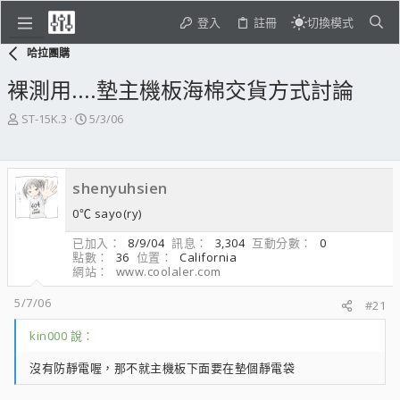
登入
註冊
切換模式
哈拉團購
裸測用....墊主機板海棉交貨方式討論
主
開
ST-15K.3
5/3/06
題
始
發
日
起
期
shenyuhsien
人
0℃ sayo(ry)
已加入
8/9/04
訊息
3,304
互動分數
0
點數
36
位置
California
網站
www.coolaler.com
5/7/06
#21
kin000 說：
沒有防靜電喔，那不就主機板下面要在墊個靜電袋