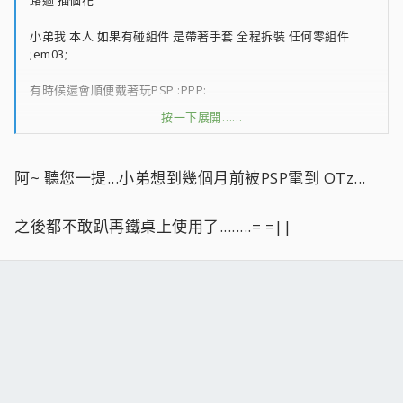
小弟我 本人 如果有碰組件 是帶著手套 全程拆裝 任何零組件
;em03;
有時候還會順便戴著玩PSP :PPP:
按一下展開……
其實是有一次戴上後 覺得上癮了 ;tongue; 覺得手感還不賴
;oplc;
阿~ 聽您一提...小弟想到幾個月前被PSP電到 OTz...
這種手套 其實隨處可見 台灣也很多
只是 個人愛好日本的 噗 ;oq; :PPP:
之後都不敢趴再鐵桌上使用了........= =||