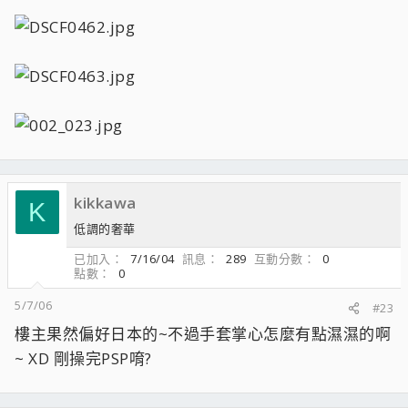
kikkawa
K
低調的奢華
已加入
7/16/04
訊息
289
互動分數
0
點數
0
5/7/06
#23
樓主果然偏好日本的~不過手套掌心怎麼有點濕濕的啊
~ XD 剛操完PSP唷?