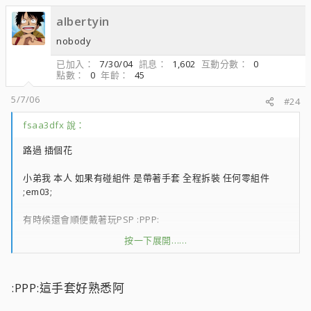
albertyin
nobody
已加入
7/30/04
訊息
1,602
互動分數
0
點數
0
年齡
45
5/7/06
#24
fsaa3dfx 說：
路過 插個花
小弟我 本人 如果有碰組件 是帶著手套 全程拆裝 任何零組件
;em03;
有時候還會順便戴著玩PSP :PPP:
按一下展開……
其實是有一次戴上後 覺得上癮了 ;tongue; 覺得手感還不賴
;oplc;
:PPP:這手套好熟悉阿
這種手套 其實隨處可見 台灣也很多