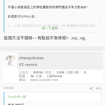
不過小弟猜測這三所學校購買的同學們應該不多才對@@"
有需要可以PM小弟...
ps. 小弟比較建議北區可以比照"滄者一號"團購時的領取方法來
按一下展開……
辦理 ^^
這個方法不錯呦~~有點迫不急待呢!~ ;nq; ;ng;
shenyuhsien
0℃ sayo(ry)
已加入
8/9/04
訊息
3,304
互動分數
0
點數
36
位置
California
網站
www.coolaler.com
5/9/06
#29
fsaa3dfx 說：
路過 插個花