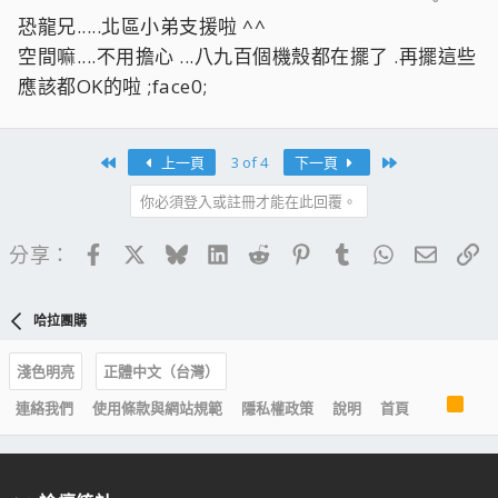
恐龍兄.....北區小弟支援啦 ^^
空間嘛....不用擔心 ...八九百個機殼都在擺了 .再擺這些
應該都OK的啦 ;face0;
First
Last
上一頁
3 of 4
下一頁
你必須登入或註冊才能在此回覆。
Facebook
X
Bluesky
LinkedIn
Reddit
Pinterest
Tumblr
WhatsApp
電子郵
連
分享：
哈拉團購
淺色明亮
正體中文（台灣）
R
連絡我們
使用條款與網站規範
隱私權政策
說明
首頁
S
S