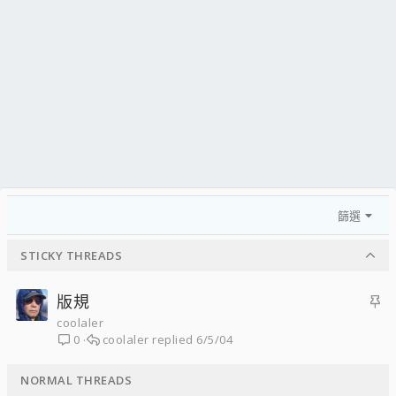
篩選
STICKY THREADS
主
版規
題
coolaler
coolaler
6/5/04
0
置
頂
NORMAL THREADS