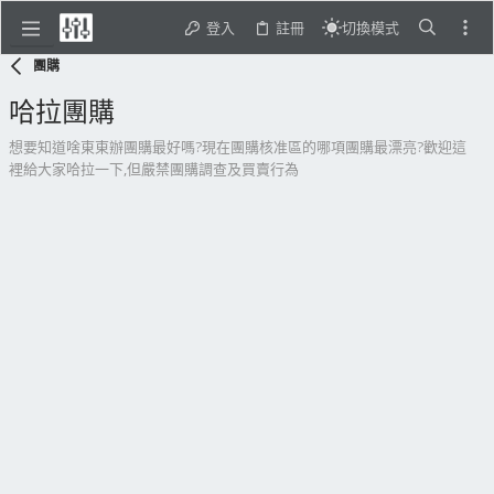
登入
註冊
切換模式
團購
哈拉團購
想要知道啥東東辦團購最好嗎?現在團購核准區的哪項團購最漂亮?歡迎這
裡給大家哈拉一下,但嚴禁團購調查及買賣行為