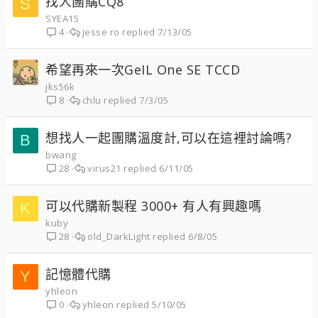
找人團購CQ8
S
SYEA15
jesse ro
7/13/05
4
希望再來一次GeIL One SE TCCD
jks56k
chlu
7/3/05
8
想找人一起團購溫度計,可以在這裡討論嗎?
B
bwang
virus21
6/11/05
28
可以代購新製程 3000+ 有人有興趣嗎
K
kuby
old_DarkLight
6/8/05
28
記憶體代購
Y
yhleon
yhleon
5/10/05
0