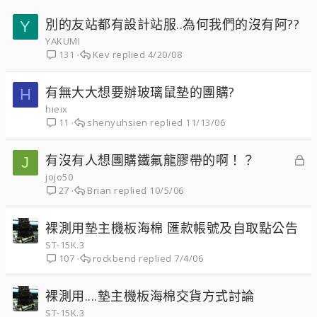
別的友站都有設計站服..為何我們的沒有阿??
Y
YAKUMI
Kev
4/20/08
131
有無大大想要辦玻璃鼠墊的團購?
H
hieix
shenyuhsien
11/13/06
11
已
有沒有人想團購鐵氟龍膠帶的啊！？
J
鎖
jojo50
Brian
10/5/06
27
定
裸測用墊主機板海棉 匯款帳號及自取點公告
ST-15K.3
rockbend
7/4/06
107
裸測用....墊主機板海棉交貨方式討論
ST-15K.3