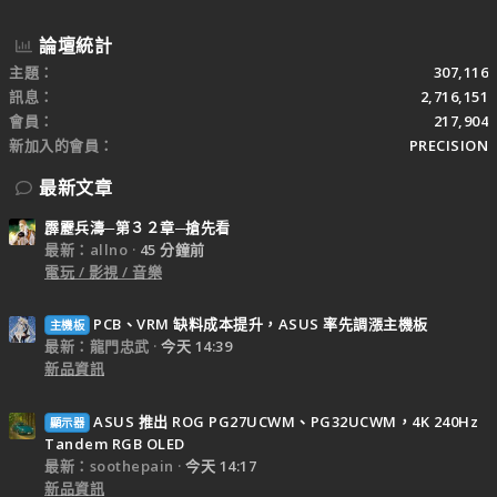
論壇統計
主題
307,116
訊息
2,716,151
會員
217,904
新加入的會員
PRECISION
最新文章
霹靂兵濤─第３２章─搶先看
最新：allno
45 分鐘前
電玩 / 影視 / 音樂
PCB、VRM 缺料成本提升，ASUS 率先調漲主機板
主機板
最新：龍門忠武
今天 14:39
新品資訊
ASUS 推出 ROG PG27UCWM、PG32UCWM，4K 240Hz
顯示器
Tandem RGB OLED
最新：soothepain
今天 14:17
新品資訊