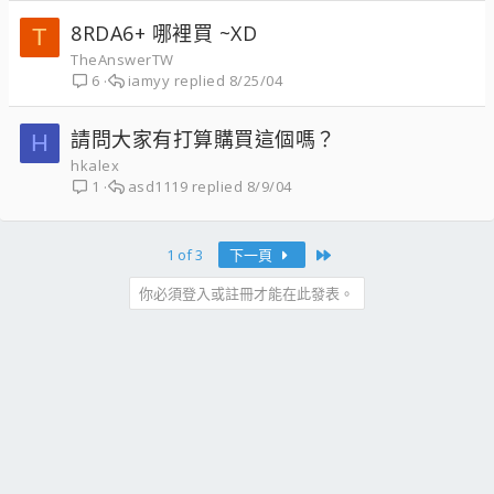
8RDA6+ 哪裡買 ~XD
T
TheAnswerTW
iamyy
8/25/04
6
請問大家有打算購買這個嗎？
H
hkalex
asd1119
8/9/04
1
Last
1 of 3
下一頁
你必須登入或註冊才能在此發表。