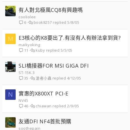
有人對北極風CQ8有興趣嗎
cooliolee
book8257
5/8/05
6
E3核心的K8要出了.有沒有人有辦法拿到貨?
M
maikyoking
kuby
5/5/05
11
SLI橋接器FOR MSI GIGA DFI
ST-15K.3
滄者小蟲
4/12/05
35
實惠的X800XT PCI-E
N
NV45
chiawan
2/9/05
46
友通DFI NF4首批預購
soothepain