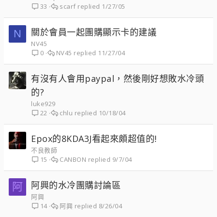
scarf
1/27/05
33
關於會員一起團購顯示卡的建議
N
NV45
NV45
11/27/04
0
有沒有人會用paypal，然後剛好想敗水冷頭
的?
luke929
chlu
10/18/04
22
Epox的8KDA3J看起來頗超值的!
不良教師
CANBON
9/7/04
15
阿興的水冷團購討論區
阿
阿興
阿興
8/26/04
14