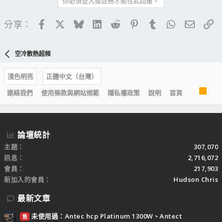
你必須登入或註冊才能在此回覆。
Facebook
X
Bluesky
LinkedIn
Reddit
Pinterest
Tumblr
WhatsApp
電子郵
連
分享：
空冷散熱超頻
淺色明亮
正體中文（台灣）
R
連絡我們
使用條款與網站規範
隱私權政策
說明
首頁
S
S
論壇統計
主題
307,070
訊息
2,716,072
會員
217,903
新加入的會員
Hudson Chris
最新文章
未使用過：Antec hcp Platinum 1300W、Antect
售