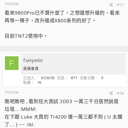
7/20/04
#17
看來9800Pro已不算什麼了，之想還想升級的，看來
再等一陣子，改升級成X800系列的好了。
目前TNT2使用中。
funyelin
F
高級會員
已加入
9/26/03
訊息
871
互動分數
0
點數
16
7/20/04
#18
敗吧敗吧 , 看到狂大測試 3D03 一萬三千分居然說是
垃圾... :MMM:
在下跟 Luke 大買的 TI4200 連一萬三都不到 ( U 太爛
了.... ) ~~ :lkl: