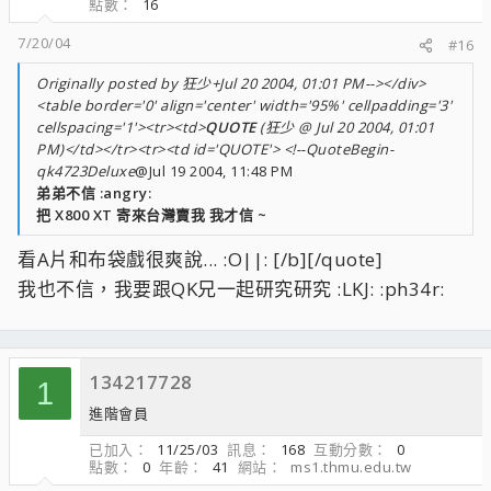
點數
16
7/20/04
#16
Originally posted by 狂少+Jul 20 2004, 01:01 PM--></div>
<table border='0' align='center' width='95%' cellpadding='3'
cellspacing='1'><tr><td>
QUOTE
(狂少 @ Jul 20 2004, 01:01
PM)</td></tr><tr><td id='QUOTE'> <!--QuoteBegin-
qk4723Deluxe
@Jul 19 2004, 11:48 PM
弟弟不信 :angry:
把 X800 XT 寄來台灣賣我 我才信 ~
看A片和布袋戲很爽說... :O||: [/b][/quote]
我也不信，我要跟QK兄一起研究研究 :LKJ: :ph34r:
134217728
1
進階會員
已加入
11/25/03
訊息
168
互動分數
0
點數
0
年齡
41
網站
ms1.thmu.edu.tw