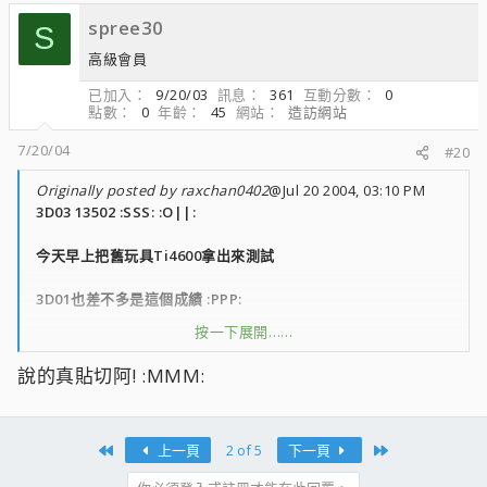
spree30
S
高級會員
已加入
9/20/03
訊息
361
互動分數
0
點數
0
年齡
45
網站
造訪網站
7/20/04
#20
Originally posted by raxchan0402
@Jul 20 2004, 03:10 PM
3D03 13502 :SSS: :O||:
今天早上把舊玩具Ti4600拿出來測試
3D01也差不多是這個成績 :PPP:
按一下展開……
又掀起換卡的慾望了 :SSS:
說的真貼切阿! :MMM:
狂兄 ,你的測試真的會讓人有敗家的衝動 :OO:
First
Last
上一頁
2 of 5
下一頁