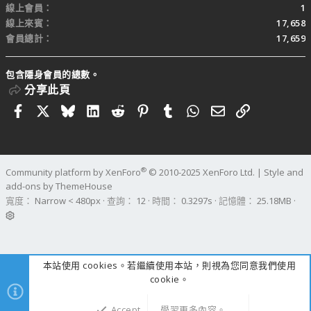
線上會員
1
線上來賓
17,658
會員總計
17,659
包含隱身會員的總數。
分享此頁
Facebook
X
Bluesky
LinkedIn
Reddit
Pinterest
Tumblr
WhatsApp
電子郵件
連結
®
Community platform by XenForo
© 2010-2025 XenForo Ltd.
|
Style and
add-ons by ThemeHouse
寬度
查詢
12
時間
0.3297s
記憶體
25.18MB
本站使用 cookies。若繼續使用本站，則視為您同意我們使用
cookie。
Accept
學習更多內容。……