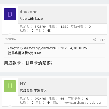
dauzone
D
Ride with kaze
已加入
5/25/04
訊息
1,330
互動分數
0
點數
0
年齡
48
7/20/04
#12
Originally posted by jeffchen
@Jul 20 2004, 01:18 PM
挖馬系用來看A光 :LKJ:
用這款卡，甘無卡清楚謀?
HY
H
高級會員 不睡魔人
已加入
9/24/03
訊息
661
互動分數
0
點數
0
年齡
44
網站
www.arch.usyd.edu.au