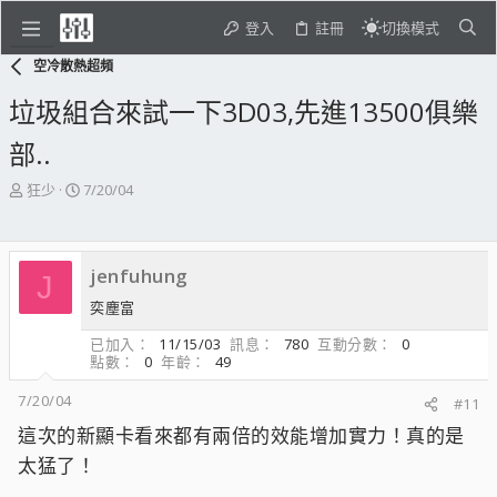
登入
註冊
切換模式
空冷散熱超頻
垃圾組合來試一下3D03,先進13500俱樂
部..
主
開
狂少
7/20/04
題
始
發
日
起
期
jenfuhung
人
J
奕塵富
已加入
11/15/03
訊息
780
互動分數
0
點數
0
年齡
49
7/20/04
#11
這次的新顯卡看來都有兩倍的效能增加實力！真的是
太猛了！