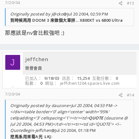
7/20/04
#13
Originally posted by j@cko
@Jul 20 2004, 02:59 PM
到時候再用 DOOM 3 來做個大車拼... X800XT vs 6800 Ultra
那應該是nv會比較強吧 ;)
jeffchen
J
榮譽會員
已加入
9/18/03
訊息
15,254
互動分數
0
點數
0
網站
jeffchen1204.spaces.live.com
7/20/04
#14
Originally posted by dauzone+Jul 20 2004, 04:53 PM-->
</div><table border='0' align='center' width='95%'
cellpadding='3' cellspacing='1'><tr><td>
QUOTE
(dauzone @
Jul 20 2004, 04:53 PM)</td></tr><tr><td id='QUOTE'> <!--
QuoteBegin-jeffchen
@Jul 20 2004, 01:18 PM
挖馬系用來看A光 :LKJ: