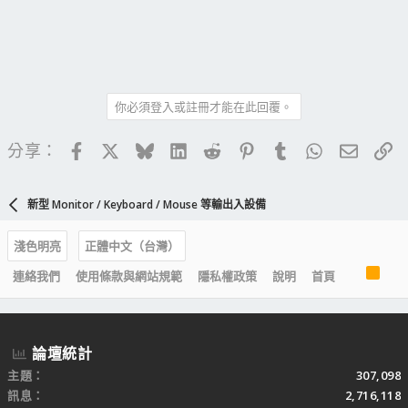
你必須登入或註冊才能在此回覆。
Facebook
X
Bluesky
LinkedIn
Reddit
Pinterest
Tumblr
WhatsApp
電子郵
連
分享：
新型 Monitor / Keyboard / Mouse 等輸出入設備
淺色明亮
正體中文（台灣）
R
連絡我們
使用條款與網站規範
隱私權政策
說明
首頁
S
S
論壇統計
主題
307,098
訊息
2,716,118