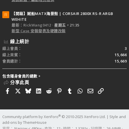
【開箱】賊船MATX海景殼 | CORSAIR 2800X RS-R ARGB
R
WEHITE
最新：RickWang0412
星期五，21:35
新型 Case 安裝發表及硬體改裝
線上統計
線上會員
3
線上來賓
15,666
會員總計
15,669
包含隱身會員的總數。
分享此頁
Facebook
X
Bluesky
LinkedIn
Reddit
Pinterest
Tumblr
WhatsApp
電子郵件
連結
®
Community platform by XenForo
© 2010-2025 XenForo Ltd.
|
Style and
add-ons by ThemeHouse
寬度
查詢
12
時間
1.3291s
記憶體
26.44MB