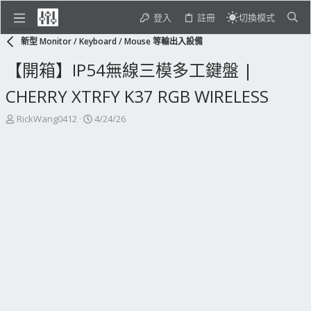
登入
註冊
切換模式
新型 Monitor / Keyboard / Mouse 等輸出入設備
【開箱】IP54無線三模多工鍵盤 |
CHERRY XTRFY K37 RGB WIRELESS
主
開
RickWang0412
4/24/26
題
始
發
日
起
期
人