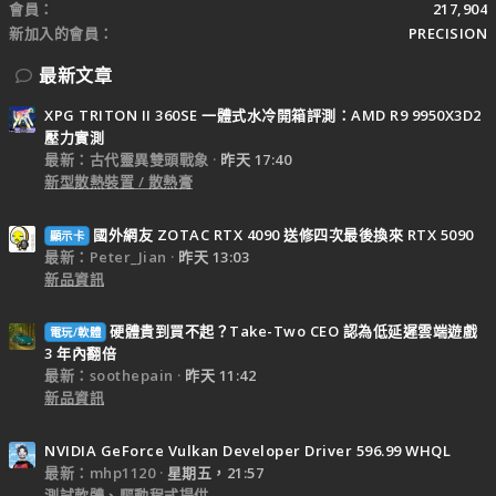
會員
217,904
新加入的會員
PRECISION
最新文章
XPG TRITON II 360SE 一體式水冷開箱評測：AMD R9 9950X3D2
壓力實測
最新：古代靈異雙頭戰象
昨天 17:40
新型散熱裝置 / 散熱膏
國外網友 ZOTAC RTX 4090 送修四次最後換來 RTX 5090
顯示卡
最新：Peter_Jian
昨天 13:03
新品資訊
硬體貴到買不起？Take-Two CEO 認為低延遲雲端遊戲
電玩/軟體
3 年內翻倍
最新：soothepain
昨天 11:42
新品資訊
NVIDIA GeForce Vulkan Developer Driver 596.99 WHQL
最新：mhp1120
星期五，21:57
測試軟體、驅動程式提供