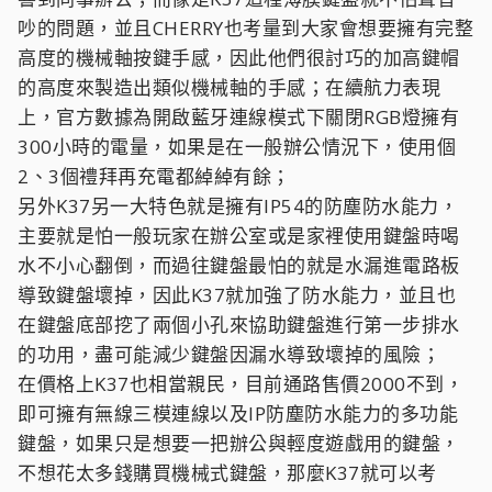
吵的問題，並且CHERRY也考量到大家會想要擁有完整
高度的機械軸按鍵手感，因此他們很討巧的加高鍵帽
的高度來製造出類似機械軸的手感；在續航力表現
上，官方數據為開啟藍牙連線模式下關閉RGB燈擁有
300小時的電量，如果是在一般辦公情況下，使用個
2、3個禮拜再充電都綽綽有餘；
另外K37另一大特色就是擁有IP54的防塵防水能力，
主要就是怕一般玩家在辦公室或是家裡使用鍵盤時喝
水不小心翻倒，而過往鍵盤最怕的就是水漏進電路板
導致鍵盤壞掉，因此K37就加強了防水能力，並且也
在鍵盤底部挖了兩個小孔來協助鍵盤進行第一步排水
的功用，盡可能減少鍵盤因漏水導致壞掉的風險；
在價格上K37也相當親民，目前通路售價2000不到，
即可擁有無線三模連線以及IP防塵防水能力的多功能
鍵盤，如果只是想要一把辦公與輕度遊戲用的鍵盤，
不想花太多錢購買機械式鍵盤，那麼K37就可以考