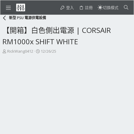
登入
註冊
切換模式
新型 PSU 電源供電設備
【開箱】白色側出電源 | CORSAIR
RM1000x SHIFT WHITE
主
開
RickWang0412
12/26/25
題
始
發
日
起
期
人