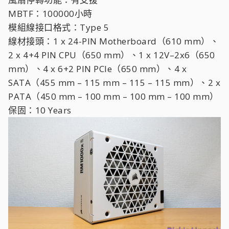
MBTF：100000小時
模組線接口格式：Type 5
線材接頭：1 x 24-PIN Motherboard（610 mm）、
2 x 4+4 PIN CPU（650 mm）、1 x 12V–2x6（650
mm）、4 x 6+2 PIN PCIe（650 mm）、4 x
SATA（455 mm – 115 mm – 115 – 115 mm）、2 x
PATA（450 mm – 100 mm – 100 mm – 100 mm）
保固：10 Years