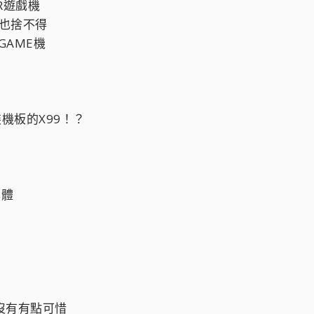
R遊戲機
售也捨不得
GAME機
機板的X99！？
本體
沒有有點可惜