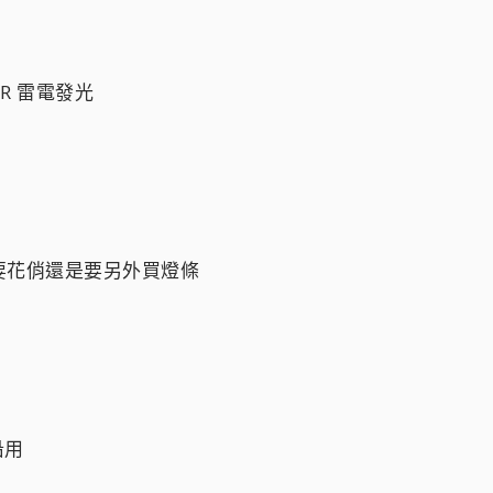
IR 雷電發光
要花俏還是要另外買燈條
沿用