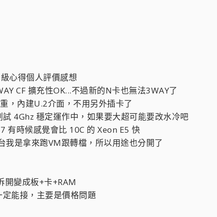
的一些升級心得個人評價感想
 3-WAY CF 擴充性OK...不過新的N卡也無法3WAY了
較重，內建U.2介面，不用另外插卡了
試 4Ghz 穩定運作中，如果要大超可能要改水冷吧
7 有時候感覺會比 10C 的 Xeon E5 快
那台我是拿來跑VM跟轉檔，所以用途也分開了
拆開變成板+卡+RAM
一定能接，主要是價格問題