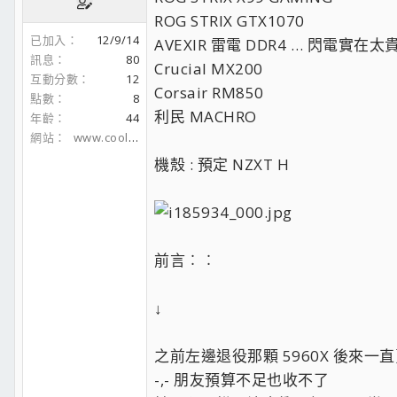
ROG STRIX GTX1070
已加入
12/9/14
AVEXIR 雷電 DDR4 … 閃電實在太
訊息
80
Crucial MX200
互動分數
12
Corsair RM850
點數
8
利民 MACHRO
年齡
44
網站
www.coolaler.com
機殼 : 預定 NZXT H
前言︰︰
↓
之前左邊退役那顆 5960X 後來一
-,- 朋友預算不足也收不了