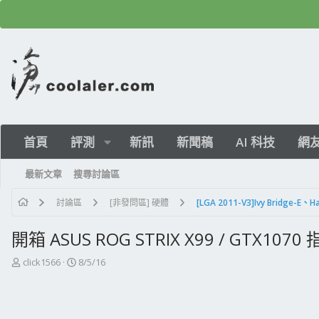
首頁
評測
新訊
新聞稿
AI 科技
網
最新文章
搜尋討論區
討論區
[非發問區] 硬體
[LGA 2011-V3]Ivy Bridge-E、H
開箱 ASUS ROG STRIX X99 / GTX10
主
開
click1566
8/5/16
題
始
發
日
起
期
人