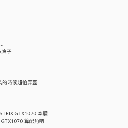
..
多牌子
et 裝的時候超怕弄歪
IX GTX1070 本體
IX GTX1070 算配角吧