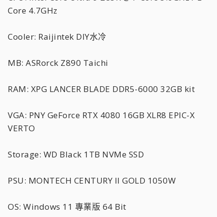
Core 4.7GHz
Cooler: Raijintek DIY水冷
MB: ASRorck Z890 Taichi
RAM: XPG LANCER BLADE DDR5-6000 32GB kit
VGA: PNY GeForce RTX 4080 16GB XLR8 EPIC-X
VERTO
Storage: WD Black 1TB NVMe SSD
PSU: MONTECH CENTURY II GOLD 1050W
OS: Windows 11 專業版 64 Bit