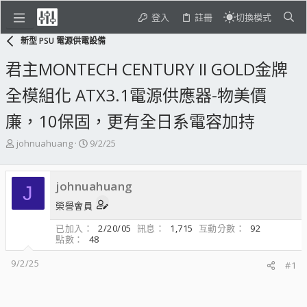
登入
註冊
切換模式
新型 PSU 電源供電設備
君主MONTECH CENTURY II GOLD金牌
全模組化 ATX3.1電源供應器-物美價
廉，10保固，更有全日系電容加持
主
開
johnuahuang
9/2/25
題
始
發
日
起
期
johnuahuang
J
人
榮譽會員
已加入
2/20/05
訊息
1,715
互動分數
92
點數
48
9/2/25
#1