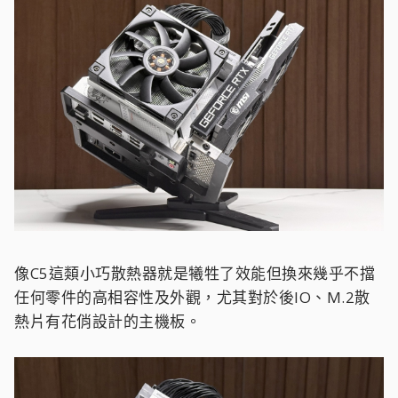
像C5這類小巧散熱器就是犧牲了效能但換來幾乎不擋
任何零件的高相容性及外觀，尤其對於後IO、M.2散
熱片有花俏設計的主機板。