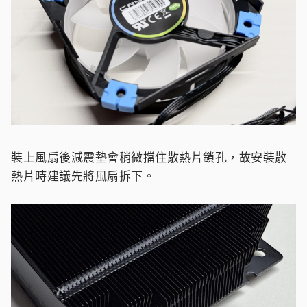
裝上風扇後減震墊會稍微擋住散熱片鎖孔，故安裝散
熱片時建議先將風扇拆下。