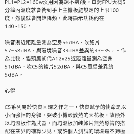
PL1=PL2=160w沒用因為跑不到)後，單烤FPU大概5
分鐘內溫度就會衝到手上主機板能設定的上限100
度，然後就會開始降頻，此時顯示功耗約在
140~150。
噪音則近距離量測為空身56dBA、吹鰭片
57~58dBA，與環境噪音33dBA差異約33~35，。作
為比較，貓頭鷹初代A12x25近距離量測為空身
51dBA、吹C5的鰭片52dBA，與C5風扇差異約
5dBA。
心得
C5系列屬於快睿回歸之作之一，快睿賦予的使命是以
小而強悍的身軀，突破小機殼散熱的天花板，故額外
以均溫板作為武器，而均溫板加純鰭片無熱導管的搭
配在業界的確算少見，或許個人測試的環境還不夠極