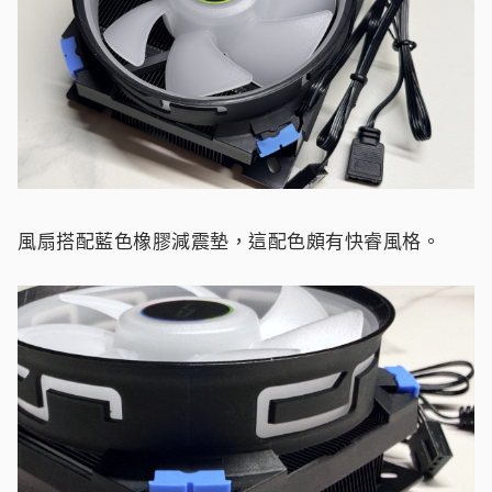
風扇搭配藍色橡膠減震墊，這配色頗有快睿風格。