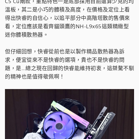
C5 Cu兩款，重點特色一是底部採用目前還算少見的均
溫板，其二是小巧的體積及高度，在價格及定位上看
得出快睿的自信心，以追平部分中高階塔散的售價來
看，定位應該是看齊貓頭鷹的NH-L9x65這類精緻型
迷你體積散熱器。
但仔細回想，快睿從前也是以製作精品散熱器為訴
求，便宜從來不是快睿的選項，貴也不是快睿的問
題，是...總之現在回歸的快睿能維持初衷，這桀驁不馴
的精神也是值得敬佩啊！