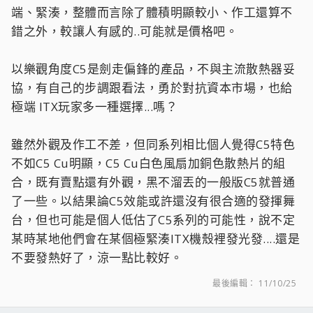
端、緊湊，整體而言除了體積明顯較小、作工還算不
錯之外，較讓人有感的..可能就是價格吧。
以樂觀角度C5是劍走偏鋒的產品，不與主流散熱器妥
協，有自己的步調跟看法，勇於對抗資本市場，也給
極端 ITX玩家多一種選擇...嗎？
雖然外觀及作工不差，但同系列相比個人覺得C5特色
不如C5 Cu明顯，C5 Cu白色風扇加銅色散熱片的組
合，既有賣點還有外觀，黑不溜丟的一般版C5就普通
了一些。以結果論C5效能或許還沒有很合適的發揮舞
台，但也可能是個人低估了C5系列的可能性，說不定
某時某地他們會在某個極緊湊ITX機殼裡發光發....還是
不要發熱好了，涼一點比較好。
最後編輯：
11/10/25