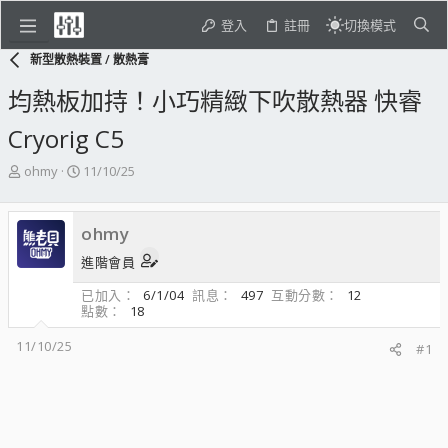
登入
註冊
切換模式
新型散熱裝置 / 散熱膏
均熱板加持！小巧精緻下吹散熱器 快睿
Cryorig C5
主
開
ohmy
11/10/25
題
始
發
日
起
期
ohmy
人
進階會員
已加入
6/1/04
訊息
497
互動分數
12
點數
18
11/10/25
#1