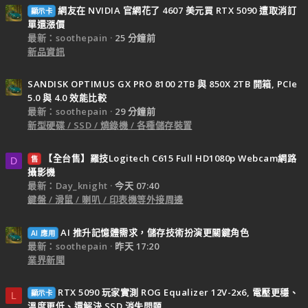
網友在 NVIDIA 官網花了 4607 美元買 RTX 5090 遭取消訂
顯示卡
單還漲價
最新：soothepain
25 分鐘前
新品資訊
SANDISK OPTIMUS GX PRO 8100 2TB 與 850X 2TB 開箱, PCIe
5.0 與 4.0 效能比較
最新：soothepain
29 分鐘前
新型硬碟 / SSD / 燒錄機 / 各種儲存裝置
【全台售】羅技Logitech C615 Full HD1080p Webcam網路
售
D
攝影機
最新：Day_knight
今天 07:40
鍵盤 / 滑鼠 / 喇叭 / 印表機等外接周邊
AI 推升記憶體需求，儲存技術扮演更關鍵角色
AI 應用
最新：soothepain
昨天 17:20
業界新聞
RTX 5090 玩家實測 ROG Equalizer 12V-2x6, 電壓更穩、
顯示卡
L
溫度更低、還解決 SSD 消失問題