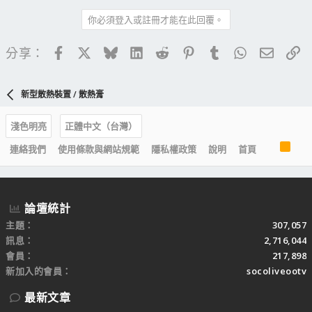
你必須登入或註冊才能在此回覆。
Facebook
X
Bluesky
LinkedIn
Reddit
Pinterest
Tumblr
WhatsApp
電子郵
連
分享：
新型散熱裝置 / 散熱膏
淺色明亮
正體中文（台灣）
R
連絡我們
使用條款與網站規範
隱私權政策
說明
首頁
S
S
論壇統計
主題
307,057
訊息
2,716,044
會員
217,898
新加入的會員
socoliveootv
最新文章