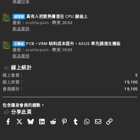
美圖分享
真有人把散熱膏塗在 CPU 腳座上
處理器
最新：soothepain
昨天 20:02
新品資訊
PCB、VRM 缺料成本提升，ASUS 率先調漲主機板
主機板
最新：soothepain
昨天 19:35
新品資訊
線上統計
線上會員
5
線上來賓
19,100
會員總計
19,105
包含隱身會員的總數。
分享此頁
Facebook
X
Bluesky
LinkedIn
Reddit
Pinterest
Tumblr
WhatsApp
電子郵件
連結