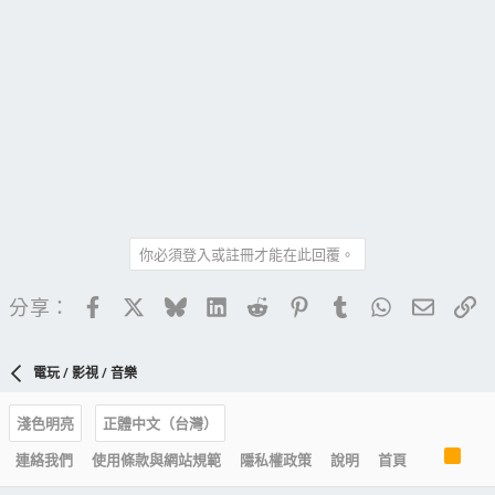
你必須登入或註冊才能在此回覆。
Facebook
X
Bluesky
LinkedIn
Reddit
Pinterest
Tumblr
WhatsApp
電子郵
連
分享：
電玩 / 影視 / 音樂
淺色明亮
正體中文（台灣）
R
連絡我們
使用條款與網站規範
隱私權政策
說明
首頁
S
S