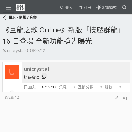
登入
註冊
切換模式
電玩 / 影視 / 音樂
《巨龍之歌 Online》新版「技壓群龍」
16 日登場 全新功能搶先曝光
主
開
unicrystal
8/28/12
題
始
發
日
起
期
unicrystal
U
人
初級會員
已加入
8/15/12
訊息
2
互動分數
0
點數
0
8/28/12
#1