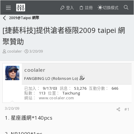
登入
註冊
切換模式
2009@Taipei 網聚
[捷藝科技]提供滄者極限2009 taipei 網
聚贊助
主
開
coolaler
3/20/09
題
始
發
日
起
期
coolaler
人
FANGBING LO (Robinson Lo)
已加入
9/17/03
訊息
53,276
互動分數
646
點數
113
位置
Taichung
網站
www.coolaler.com
3/20/09
#1
1. 星座護網*140pcs
2. NP1000*1pc