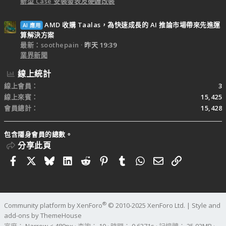
新型 Case 安裝發表及硬體改裝
AMD 收購 Taalas，為快速成長的 AI 推論市場帶來先進運
AI 應用
算解決方案
最新：soothepain
昨天 19:39
業界新聞
線上統計
線上會員
3
線上來賓
15,425
會員總計
15,428
包含隱身會員的總數。
分享此頁
Facebook
X
Bluesky
LinkedIn
Reddit
Pinterest
Tumblr
WhatsApp
電子郵件
連結
®
Community platform by XenForo
© 2010-2025 XenForo Ltd.
|
Style and
add-ons by ThemeHouse