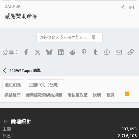
3/20/09
#4
感謝贊助產品
你必須登入或註冊才能在此回覆。
Facebook
X
Bluesky
LinkedIn
Reddit
Pinterest
Tumblr
WhatsApp
電子郵
連
分享：
2009@Taipei 網聚
淺色明亮
正體中文（台灣）
R
連絡我們
使用條款與網站規範
隱私權政策
說明
首頁
S
S
論壇統計
主題
307,093
訊息
2,716,108