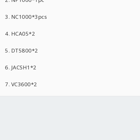
3. NC1000*3pcs
4. HCA05*2
5. DT5800*2
6. JACSH1*2
7. VC3600*2