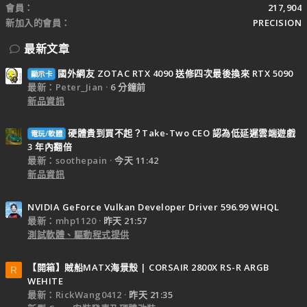
會員
217,904
新加入的會員
PRECISION
最新文章
國外網友 ZOTAC RTX 4090 送修四次最後換來 RTX 5090
顯示卡
最新：Peter_Jian
6 分鐘前
新品資訊
硬體貴到買不起？Take-Two CEO 認為低延遲雲端遊戲
電玩/軟體
3 年內翻倍
最新：soothepain
今天 11:42
新品資訊
NVIDIA GeForce Vulkan Developer Driver 596.99 WHQL
最新：mhp1120
昨天 21:57
測試軟體、驅動程式提供
【開箱】賊船MATX海景殼 | CORSAIR 2800X RS-R ARGB
R
WEHITE
最新：RickWang0412
昨天 21:35