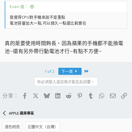
Evan 說：
我覺得CPU對手機來說不是重點
電池容量加大一點,可以撐久一點還比較實在
真的是要使用時間夠長，因為蘋果的手機都不能換電
池~還有另外帶行動電池才行~有點不方便~
Last
1 of 2
下一頁
你必須登入或註冊才能在此回覆。
Facebook
X
Bluesky
LinkedIn
Reddit
Pinterest
Tumblr
WhatsApp
電子郵
連
分享：
APPLE 蘋果專區
淺色明亮
正體中文（台灣）