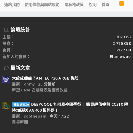
R
連絡我們
使用條款與網站規範
隱私權政策
說明
首頁
S
S
論壇統計
主題
307,063
訊息
2,716,058
會員
217,900
新加入的會員
Elainewoo
最新文章
木紋成癮症？ANTEC P30 ARGB 機殼
最新：ohmy
25 分鐘前
新型 Case 安裝發表及硬體改裝
DEEPCOOL 九州風神開學祭！ 購買超值機殼 CC310 限
機殼與電源
時加碼送 AG400 散熱器！
最新：soothepain
今天 17:22
業界新聞