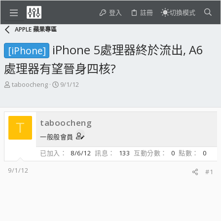
登入
註冊
切換模式
APPLE 蘋果專區
iPhone 5處理器終於流出, A6
[iPhone]
處理器有望晉身四核?
主
開
taboocheng
9/1/12
題
始
發
日
起
期
taboocheng
人
T
一般般會員
已加入
8/6/12
訊息
133
互動分數
0
點數
0
9/1/12
#1