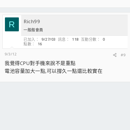
Rich99
R
一般般會員
已加入
9/27/03
訊息
118
互動分數
0
點數
16
9/3/12
#9
我覺得CPU對手機來說不是重點
電池容量加大一點,可以撐久一點還比較實在