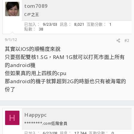
tom7089
C/P之王
已加入
9/23/03
訊息
8,021
互動分數
1
點數
38
9/1/12
#2
其實以IOS的順暢度來說
只要搭配雙核1.5G，RAM 1G就可以打死市面上所有
的android機
但如果真的用上四核的cpu
那android的機子就算超到2G的時脈也只有被海電的
份了
Happypc
H
********.com低階會員
已加入
6/22/08
訊息
17,744
互動分數
0