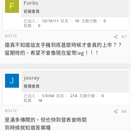
Forlio
F
初級會員
已加入
12/13/11
訊息
10
互動分數
0
點數
0
9/3/12
#7
還真不知道這支手機到底甚麼時候才會真的上市？？
蠻期待的，希望不會像現在蠻常lag！！！
josray
J
進階會員
已加入
1/3/04
訊息
214
互動分數
0
點數
16
9/3/12
#8
是滿多傳聞的，但也快到發表會時間
到時候就知道答案囉