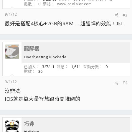
點數
0
網站
www.coolaler.com
9/1/12
#3
最好是搭配4核心+2GB的RAM ... 超強悍的效能 ! :lkl:
龍醉櫻
Overheating Blockade
已加入
3/7/11
訊息
1,611
互動分數
0
點數
36
9/1/12
#4
沒辦法
IOS就是靠大量智慧跟時間堆砌的
巧斧