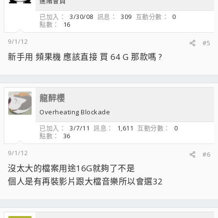
進階會員
已加入
3/30/08
訊息
309
互動分數
0
點數
16
9/1/12
#5
新手用 頻果機 應該直接 買 64 G 那款嗎 ?
龍醉櫻
Overheating Blockade
已加入
3/7/11
訊息
1,611
互動分數
0
點數
36
9/1/12
#6
沒太大的檔案用途16G就夠了不是
個人是有再裝影片跟大檔音樂所以會選32