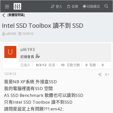
登入
註冊
切換模式
[軟體發問區]
Intel SSD Toolbox 讀不到 SSD
主
開
ul6193
12/9/12
題
始
發
日
起
期
ul6193
U
人
初級會員
已加入
6/3/12
訊息
10
互動分數
0
點數
0
12/9/12
#1
我是NB XP系統 外接盒SSD
我的電腦裡面有SSD 空間
AS SSD Benchmark 軟體也可以讀到SSD
只有Intel SSD Toolbox 讀不到SSD
請問是設定上有問題???;em42;