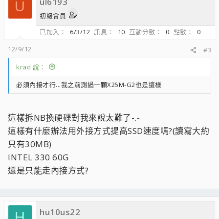
ul6193
U
初級會員
已加入
6/3/12
訊息
10
互動分數
0
點數
0
12/9/12
#3
krad 說：
必須內接才行...我之前測過一顆X25M-G2也是這樣
這樣拆NB換硬碟對我來說太難了-.-
這樣有什麼辦法用外接方式提高SSD速度嗎?(讀寫大約
只有30MB)
INTEL 330 60G
還是只能走內接方式?
hu10us22
H