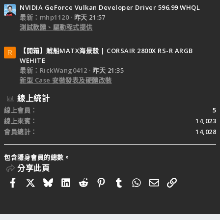
NVIDIA GeForce Vulkan Developer Driver 596.99 WHQL
最新：mhp1120
昨天 21:57
測試軟體、驅動程式提供
【開箱】賊船MATX海景殼 | CORSAIR 2800X RS-R ARGB
R
WEHITE
最新：RickWang0412
昨天 21:35
新型 Case 安裝發表及硬體改裝
線上統計
線上會員
5
線上來賓
14,023
會員總計
14,028
包含隱身會員的總數。
分享此頁
Facebook
X
Bluesky
LinkedIn
Reddit
Pinterest
Tumblr
WhatsApp
電子郵件
連結