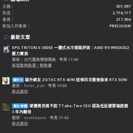
主題
307,097
訊息
2,716,117
會員
217,904
新加入的會員
PRECISION
最新文章
XPG TRITON II 360SE 一體式水冷開箱評測：AMD R9 9950X3D2
壓力實測
最新：古代靈異雙頭戰象
今天 17:40
新型散熱裝置 / 散熱膏
國外網友 ZOTAC RTX 4090 送修四次最後換來 RTX 5090
顯示卡
最新：Peter_Jian
今天 13:03
新品資訊
硬體貴到買不起？Take-Two CEO 認為低延遲雲端遊戲
電玩/軟體
3 年內翻倍
最新：soothepain
今天 11:42
新品資訊