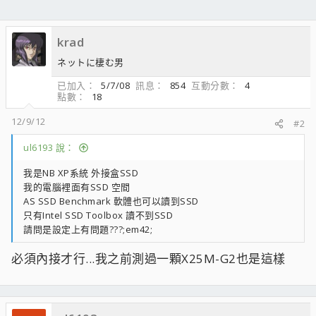
krad
ネットに棲む男
已加入
5/7/08
訊息
854
互動分數
4
點數
18
12/9/12
#2
ul6193 說：
我是NB XP系統 外接盒SSD
我的電腦裡面有SSD 空間
AS SSD Benchmark 軟體也可以讀到SSD
只有Intel SSD Toolbox 讀不到SSD
請問是設定上有問題???;em42;
必須內接才行...我之前測過一顆X25M-G2也是這樣