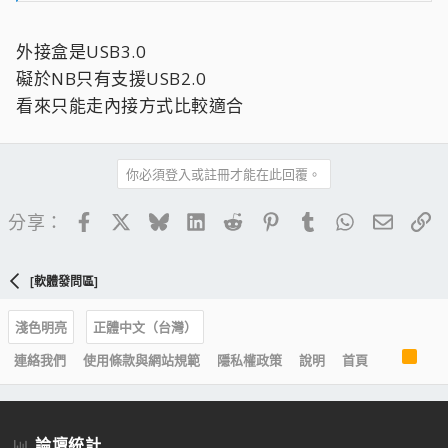
外接盒是USB3.0
礙於NB只有支援USB2.0
看來只能走內接方式比較適合
你必須登入或註冊才能在此回覆。
Facebook
X
Bluesky
LinkedIn
Reddit
Pinterest
Tumblr
WhatsApp
電子郵
連
分享：
[軟體發問區]
淺色明亮
正體中文（台灣）
R
連絡我們
使用條款與網站規範
隱私權政策
說明
首頁
S
S
論壇統計