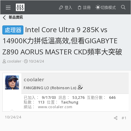
登入
註冊
切換模式
新品資訊
Intel Core Ultra 9 285K vs
處理器
14900K力拼低溫高效,但看GIGABYTE
Z890 AORUS MASTER CKD頻率大突破
主
開
coolaler
10/24/24
題
始
發
日
起
期
coolaler
人
FANGBING LO (Robinson Lo)
已加入
9/17/03
訊息
53,276
互動分數
646
點數
113
位置
Taichung
網站
www.coolaler.com
10/24/24
#1