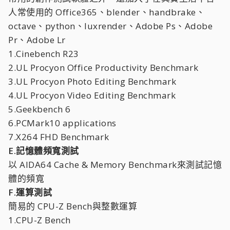
人常使用的 Office365、blender、handbrake、
octave、python、luxrender、Adobe Ps、Adobe
Pr、Adobe Lr
1.Cinebench R23
2.UL Procyon Office Productivity Benchmark
3.UL Procyon Photo Editing Benchmark
4.UL Procyon Video Editing Benchmark
5.Geekbench 6
6.PCMark10 applications
7.X264 FHD Benchmark
E.記憶體頻寬測試
以 AIDA64 Cache & Memory Benchmark來測試記憶
體的頻寬
F.運算測試
簡易的 CPU-Z Bench與整數運算
1.CPU-Z Bench