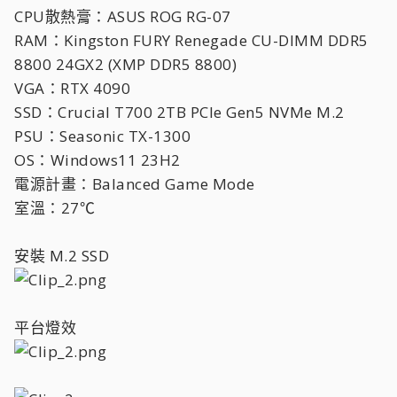
CPU散熱膏：ASUS ROG RG-07
RAM：Kingston FURY Renegade CU-DIMM DDR5
8800 24GX2 (XMP DDR5 8800)
VGA：RTX 4090
SSD：Crucial T700 2TB PCIe Gen5 NVMe M.2
PSU：Seasonic TX-1300
OS：Windows11 23H2
電源計畫：Balanced Game Mode
室溫：27℃
安裝 M.2 SSD
平台燈效