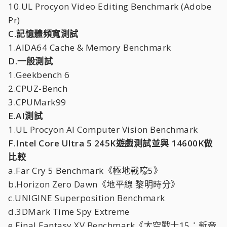
10.UL Procyon Video Editing Benchmark (Adobe
Pr)
C.記憶體頻寬測試
1.AIDA64 Cache & Memory Benchmark
D.一般測試
1.Geekbench 6
2.CPUZ-Bench
3.CPUMark99
E.AI測試
1.UL Procyon AI Computer Vision Benchmark
F.Intel Core Ultra 5 245K遊戲測試並與 14600K做
比較
a.Far Cry 5 Benchmark《極地戰嚎5》
b.Horizon Zero Dawn《地平線 黎明時分》
c.UNIGINE Superposition Benchmark
d.3DMark Time Spy Extreme
e.Final Fantasy XV Benchmark《太空戰士15：新帝