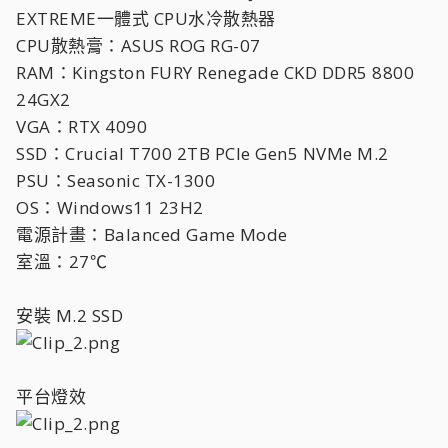
EXTREME一體式 CPU水冷散熱器
CPU散熱膏：ASUS ROG RG-07
RAM：Kingston FURY Renegade CKD DDR5 8800
24GX2
VGA：RTX 4090
SSD：Crucial T700 2TB PCIe Gen5 NVMe M.2
PSU：Seasonic TX-1300
OS：Windows11 23H2
電源計畫：Balanced Game Mode
室溫：27℃
安裝 M.2 SSD
平台燈效