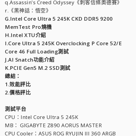
q.Assassin's Creed Odyssey《刺客信條奧德賽》
r.《黑神話：悟空》
G.Intel Core Ultra 5 245K CKD DDR5 9200
MemTest Pro燒機
H.Intel XTU介紹
I.Core Ultra 5 245K Overclocking P Core 52/E
Core 46 Full Loading測試
J.AI Snatch功能介紹
K.PCIE Gen5 M.2 SSD測試
總結：
1.效能評比
2.價格評比
測試平台
CPU：Intel Core Ultra 5 245K
MB： GIGABYTE Z890 AORUS MASTER
CPU Cooler：ASUS ROG RYUJIN III 360 ARGB