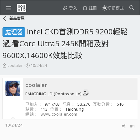
登入
註冊
切換模式
新品資訊
Intel CKD首測DDR5 9200輕鬆
處理器
過,看Core Ultra5 245K開箱及對
9600X,14600K效能比較
主
開
coolaler
10/24/24
題
始
發
日
起
期
coolaler
人
FANGBING LO (Robinson Lo)
已加入
9/17/03
訊息
53,276
互動分數
646
點數
113
位置
Taichung
網站
www.coolaler.com
10/24/24
#1