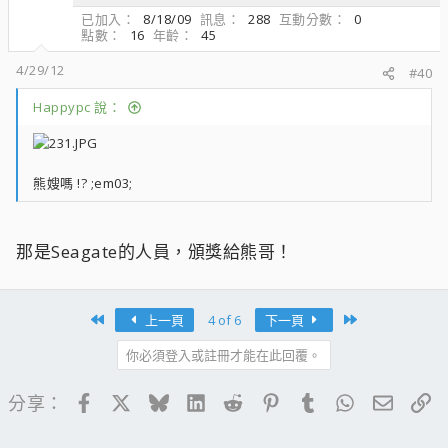
已加入
8/18/09
訊息
288
互動分數
0
點數
16
年齡
45
4/29/12
#40
Happypc 說：
熊嫂嗎 !? ;em03;
那是Seagate的人員，頒獎給熊哥！
First
Last
上一頁
4 of 6
下一頁
你必須登入或註冊才能在此回覆。
Facebook
X
Bluesky
LinkedIn
Reddit
Pinterest
Tumblr
WhatsApp
電子郵
連
分享：