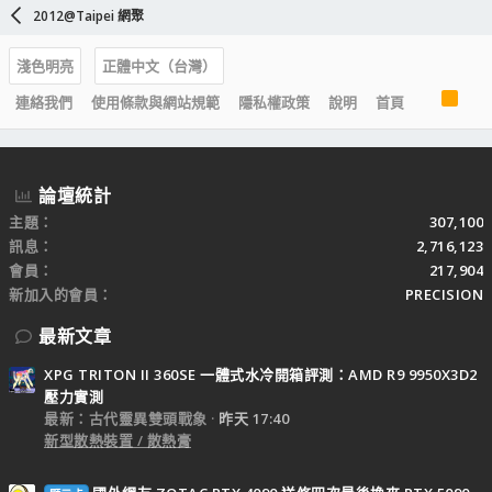
2012@Taipei 網聚
淺色明亮
正體中文（台灣）
R
連絡我們
使用條款與網站規範
隱私權政策
說明
首頁
S
S
論壇統計
主題
307,100
訊息
2,716,123
會員
217,904
新加入的會員
PRECISION
最新文章
XPG TRITON II 360SE 一體式水冷開箱評測：AMD R9 9950X3D2
壓力實測
最新：古代靈異雙頭戰象
昨天 17:40
新型散熱裝置 / 散熱膏