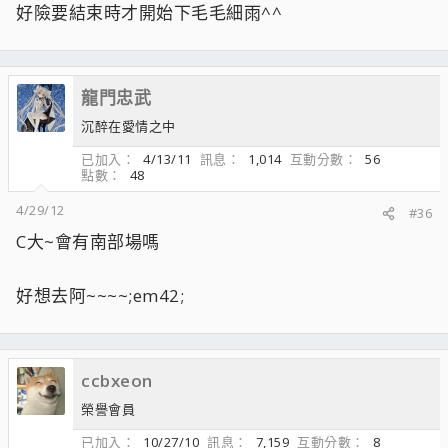
好險要結束時才開始下毛毛細雨^^
龍門忠武
沉醉在愛情之中
已加入
4/13/11
訊息
1,014
互動分數
56
點數
48
4/29/12
#36
C大~會有南部場嗎
好想去阿~~~~;em42;
ccbxeon
榮譽會員
已加入
10/27/10
訊息
7,159
互動分數
8