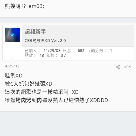
熊嫂嗎 !? ;em03;
超頻新手
CBB勸敗團XD Ver. 2.0
已加入
11/29/08
訊息
682
互動分數
1
點數
18
年齡
37
4/29/12
#39
哇咧XD
被C大抓包好幾張XD
這次的網聚也是一樣精采阿~XD
雖然烤肉烤到肉還沒熟人已經快熟了XDDDD