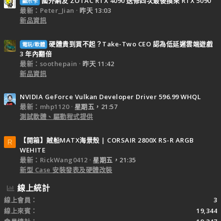
國外網友 ZOTAC RTX 4090 送修四次最後換來 RTX 5090
顯示卡
最新：Peter_Jian
昨天 13:03
新品資訊
硬體貴到買不起？Take-Two CEO 認為低延遲雲端遊戲
電玩/軟體
3 年內翻倍
最新：soothepain
昨天 11:42
新品資訊
NVIDIA GeForce Vulkan Developer Driver 596.99 WHQL
最新：mhp1120
星期五，21:57
測試軟體、驅動程式提供
【開箱】賊船MATX海景殼 | CORSAIR 2800X RS-R ARGB
R
WEHITE
最新：RickWang0412
星期五，21:35
新型 Case 安裝發表及硬體改裝
線上統計
線上會員
3
線上來賓
19,344