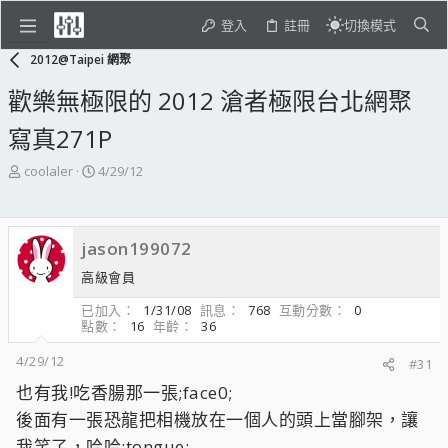
登入
註冊
切換模式
2012@Taipei 網聚
歡樂無極限的 2012 滄者極限台北網聚
寫真271P
主
開
coolaler
4/29/12
題
始
發
日
起
期
jason199072
人
高級會員
已加入
1/31/08
訊息
768
互動分數
0
點數
16
年齡
36
4/29/12
#31
也有我!吃香腸那一張;face0;
後面有一張恐龍把相機放在一個人的頭上當腳架，讓
我笑了，哈哈;tongue;