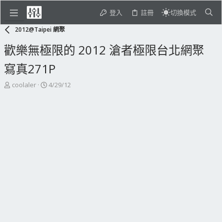
登入
註冊
切換模式
2012@Taipei 網聚
歡樂無極限的 2012 滄者極限台北網聚
寫真271P
主
開
coolaler
4/29/12
題
始
發
日
起
期
人