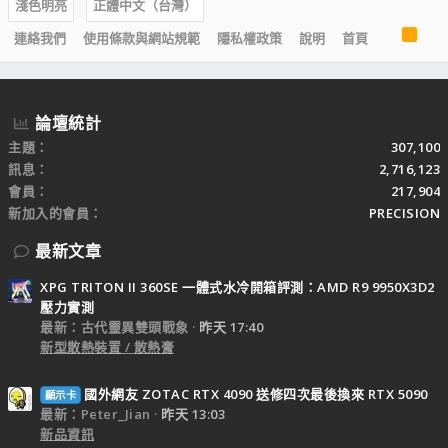
淺色明亮
正體中文（台灣）
R
連絡我們
使用條款與網站規範
隱私權政策
說明
首頁
S
S
論壇統計
主題
307,100
訊息
2,716,123
會員
217,904
新加入的會員
PRECISION
最新文章
XPG TRITON II 360SE 一體式水冷開箱評測：AMD R9 9950X3D2
壓力實測
最新：古代靈異雙頭戰象
昨天 17:40
新型散熱裝置 / 散熱膏
國外網友 ZOTAC RTX 4090 送修四次最後換來 RTX 5090
顯示卡
最新：Peter_Jian
昨天 13:03
新品資訊