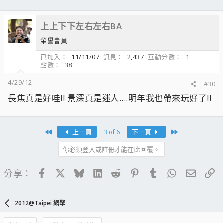
上上下下左右左右BA
榮譽會員
已加入
11/11/07
訊息
2,437
互動分數
1
點數
38
4/29/12
#30
長焦真是好哇!! 景深真是迷人....明年我也帶來玩好了!!
First
Last
上一頁
3 of 6
下一頁
你必須登入或註冊才能在此回覆。
Facebook
X
Bluesky
LinkedIn
Reddit
Pinterest
Tumblr
WhatsApp
電子郵
連
分享：
2012@Taipei 網聚