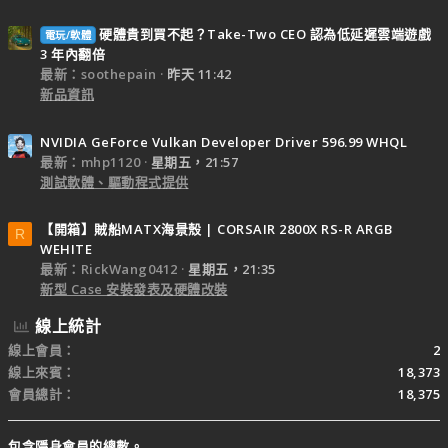
硬體貴到買不起？Take-Two CEO 認為低延遲雲端遊戲
電玩/軟體
3 年內翻倍
最新：soothepain
昨天 11:42
新品資訊
NVIDIA GeForce Vulkan Developer Driver 596.99 WHQL
最新：mhp1120
星期五，21:57
測試軟體、驅動程式提供
【開箱】賊船MATX海景殼 | CORSAIR 2800X RS-R ARGB
R
WEHITE
最新：RickWang0412
星期五，21:35
新型 Case 安裝發表及硬體改裝
線上統計
線上會員
2
線上來賓
18,373
會員總計
18,375
包含隱身會員的總數。