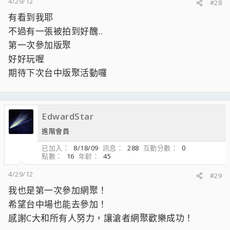
4/29/12
#28
有看到我耶
不過有一張被拍到好醜..
第一次參加版聚
好好玩喔
期待下次台中版聚活動囉
EdwardStar
進階會員
已加入
8/18/09
訊息
288
互動分數
0
點數
16
年齡
45
4/29/12
#29
我也是第一次參加網聚！
希望台中場也能去參加！
感謝C大和所有人努力，讓滄者網聚歡樂成功！