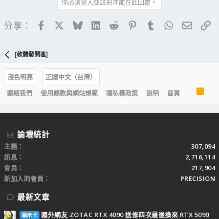
你必須登入或註冊才能在此回覆。
Facebook
X
Bluesky
LinkedIn
Reddit
Pinterest
Tumblr
WhatsApp
電子郵
連
分享：
[軟體發問區]
淺色明亮
正體中文（台灣）
R
連絡我們
使用條款與網站規範
隱私權政策
說明
首頁
S
S
論壇統計
主題
307,094
訊息
2,716,114
會員
217,904
新加入的會員
PRECISION
最新文章
國外網友 ZOTAC RTX 4090 送修四次最後換來 RTX 5090
顯示卡