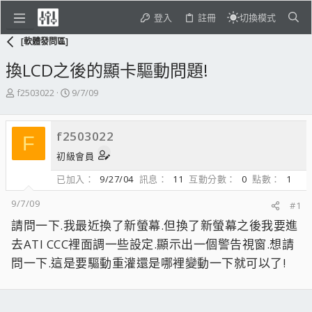
登入
註冊
切換模式
[軟體發問區]
換LCD之後的顯卡驅動問題!
主
開
f2503022
9/7/09
題
始
發
日
起
期
f2503022
F
人
初級會員
已加入
9/27/04
訊息
11
互動分數
0
點數
1
9/7/09
#1
請問一下.我最近換了新螢幕.但換了新螢幕之後我要進
去ATI CCC裡面調一些設定.顯示出一個警告視窗.想請
問一下.這是要驅動重灌還是哪裡變動一下就可以了!