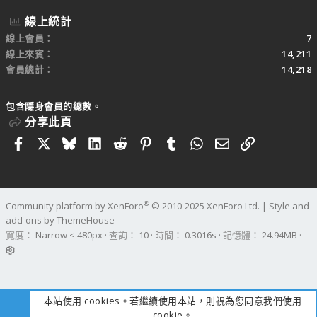
線上統計
線上會員
7
線上來賓
14,211
會員總計
14,218
包含隱身會員的總數。
分享此頁
Facebook
X
Bluesky
LinkedIn
Reddit
Pinterest
Tumblr
WhatsApp
電子郵件
連結
®
Community platform by XenForo
© 2010-2025 XenForo Ltd.
|
Style and
add-ons by ThemeHouse
寬度
查詢
10
時間
0.3016s
記憶體
24.94MB
本站使用 cookies。若繼續使用本站，則視為您同意我們使用
cookie。