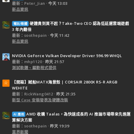
最新：Peter_Jian
今天 13:03
新品資訊
硬體貴到買不起？Take-Two CEO 認為低延遲雲端遊戲
電玩/軟體
3 年內翻倍
最新：soothepain
今天 11:42
新品資訊
NVIDIA GeForce Vulkan Developer Driver 596.99 WHQL
最新：mhp1120
昨天 21:57
測試軟體、驅動程式提供
【開箱】賊船MATX海景殼 | CORSAIR 2800X RS-R ARGB
R
WEHITE
最新：RickWang0412
昨天 21:35
新型 Case 安裝發表及硬體改裝
AMD 收購 Taalas，為快速成長的 AI 推論市場帶來先進運
AI 應用
算解決方案
最新：soothepain
昨天 19:39
業界新聞