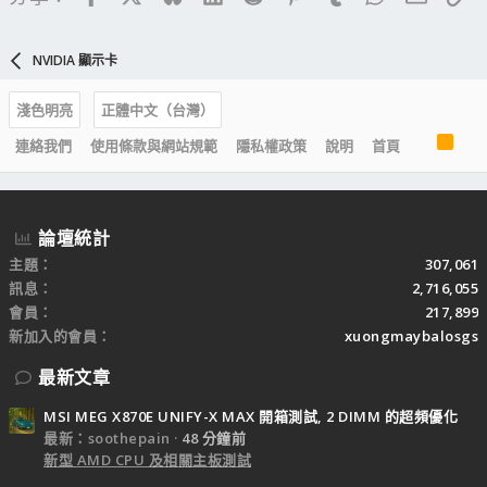
NVIDIA 顯示卡
淺色明亮
正體中文（台灣）
R
連絡我們
使用條款與網站規範
隱私權政策
說明
首頁
S
S
論壇統計
主題
307,061
訊息
2,716,055
會員
217,899
新加入的會員
xuongmaybalosgs
最新文章
MSI MEG X870E UNIFY-X MAX 開箱測試, 2 DIMM 的超頻優化
最新：soothepain
48 分鐘前
新型 AMD CPU 及相關主板測試