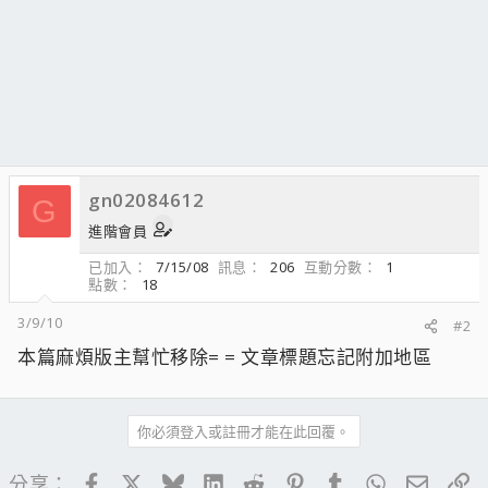
gn02084612
G
進階會員
已加入
7/15/08
訊息
206
互動分數
1
點數
18
3/9/10
#2
本篇麻煩版主幫忙移除= = 文章標題忘記附加地區
你必須登入或註冊才能在此回覆。
Facebook
X
Bluesky
LinkedIn
Reddit
Pinterest
Tumblr
WhatsApp
電子郵
連
分享：