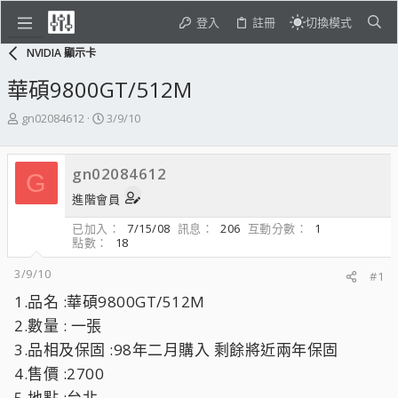
登入
註冊
切換模式
NVIDIA 顯示卡
華碩9800GT/512M
主
開
gn02084612
3/9/10
題
始
發
日
起
期
gn02084612
G
人
進階會員
已加入
7/15/08
訊息
206
互動分數
1
點數
18
3/9/10
#1
1.品名 :華碩9800GT/512M
2.數量 : 一張
3.品相及保固 :98年二月購入 剩餘將近兩年保固
4.售價 :2700
5.地點 :台北