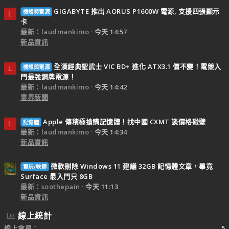
GIGABYTE 推出 AORUS P1600W 電源, 支援四張顯示
機殼與電源
L
卡
最新：laudmankimo
今天 14:57
新品資訊
全漢經典聖武士 VIC BD+ 進化 ATX3.1 價不變！電競入
機殼與電源
L
門最強銅牌電源！
最新：laudmankimo
今天 14:42
業界新聞
Apple 傳積極搶購記憶體！找中國 CXMT 談價格碰壁
記憶體
L
最新：laudmankimo
今天 14:34
新品資訊
微軟刪除 Windows 11 建議 32GB 記憶體文章，畢竟
電玩/軟體
Surface 最入門只 8GB
最新：soothepain
今天 11:13
新品資訊
線上統計
線上會員
5