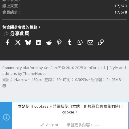
線上來賓
17,673
會員總計
17,678
包含隱身會員的總數。
分享此頁
Facebook
X
Bluesky
LinkedIn
Reddit
Pinterest
Tumblr
WhatsApp
電子郵件
連結
®
Community platform by XenForo
© 2010-2025 XenForo Ltd.
|
Style and
add-ons by ThemeHouse
寬度
查詢
10
時間
0.3093s
記憶體
24.95MB
本站使用 cookies。若繼續使用本站，則視為您同意我們使用
cookie。
Accept
學習更多內容。……
上方
下方