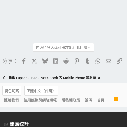
你必須登入或註冊才能在此回覆。
Facebook
X
Bluesky
LinkedIn
Reddit
Pinterest
Tumblr
WhatsApp
電子郵
連
分享：
新型 Laptop / iPad / Note Book 及 Mobile Phone 等數位 3C
淺色明亮
正體中文（台灣）
R
連絡我們
使用條款與網站規範
隱私權政策
說明
首頁
S
S
論壇統計