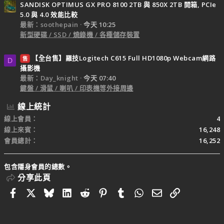
SANDISK OPTIMUS GX PRO 8100 2TB 與 850X 2TB 開箱, PCIe
5.0 與 4.0 效能比較
最新：soothepain
今天 10:25
新型硬碟 / SSD / 燒錄機 / 各種儲存裝置
【全台售】羅技Logitech C615 Full HD1080p Webcam網路
售
D
攝影機
最新：Day_knight
今天 07:40
鍵盤 / 滑鼠 / 喇叭 / 印表機等外接周邊
線上統計
線上會員
4
線上來賓
16,248
會員總計
16,252
包含隱身會員的總數。
分享此頁
Facebook
X
Bluesky
LinkedIn
Reddit
Pinterest
Tumblr
WhatsApp
電子郵件
連結