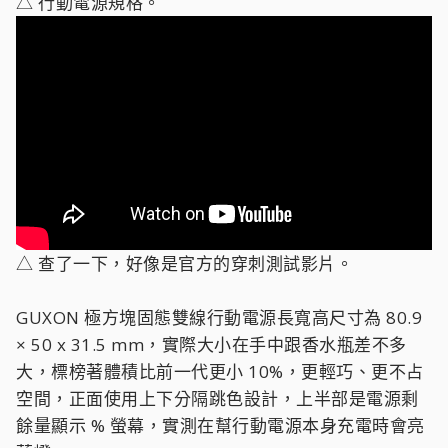
△ 行動電源規格。
△ 查了一下，好像是官方的穿刺測試影片。
GUXON 極方塊固態雙線行動電源長寬高尺寸為 80.9
× 50 x 31.5 mm，實際大小在手中跟香水瓶差不多
大，標榜著體積比前一代更小 10%，更輕巧、更不占
空間，正面使用上下分隔跳色設計，上半部是電源剩
餘量顯示 % 螢幕，實測在幫行動電源本身充電時會亮