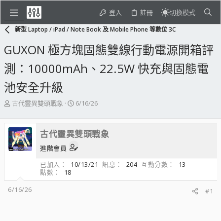
登入
註冊
切換模式
新型 Laptop / iPad / Note Book 及 Mobile Phone 等數位 3C
GUXON 極方塊固態雙線行動電源開箱評
測：10000mAh、22.5W 快充與固態電
池安全升級
主
開
古代靈異雙頭戰象
6/16/26
題
始
發
日
起
期
古代靈異雙頭戰象
人
進階會員
已加入
10/13/21
訊息
204
互動分數
13
點數
18
6/16/26
#1