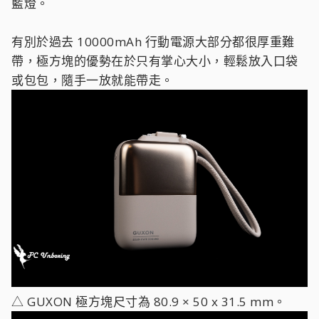
藍燈。
有別於過去 10000mAh 行動電源大部分都很厚重難
帶，極方塊的優勢在於只有掌心大小，輕鬆放入口袋
或包包，隨手一放就能帶走。
△ GUXON 極方塊尺寸為 80.9 × 50 x 31.5 mm。