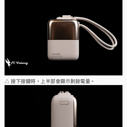
△ 按下按鍵時，上半部會顯示剩餘電量。