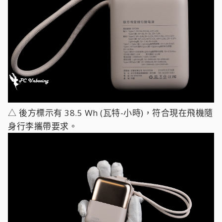
△ 後方標示有 38.5 Wh (瓦特-小時)，符合現在飛機隨
身行李攜帶要求。