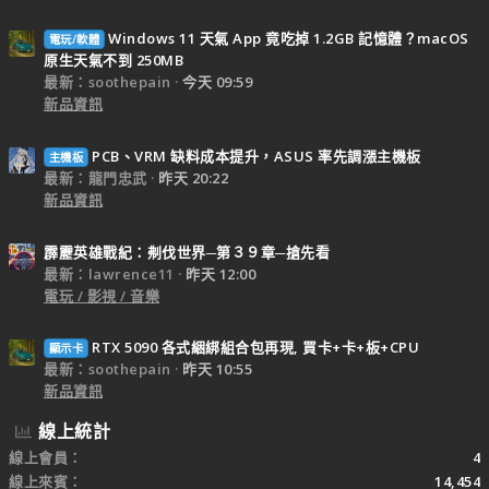
Windows 11 天氣 App 竟吃掉 1.2GB 記憶體？macOS
電玩/軟體
原生天氣不到 250MB
最新：soothepain
今天 09:59
新品資訊
PCB、VRM 缺料成本提升，ASUS 率先調漲主機板
主機板
最新：龍門忠武
昨天 20:22
新品資訊
霹靂英雄戰紀：刜伐世界─第３９章─搶先看
最新：lawrence11
昨天 12:00
電玩 / 影視 / 音樂
RTX 5090 各式綑綁組合包再現, 買卡+卡+板+CPU
顯示卡
最新：soothepain
昨天 10:55
新品資訊
線上統計
線上會員
4
線上來賓
14,454