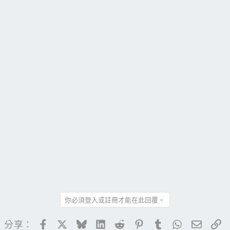
你必須登入或註冊才能在此回覆。
Facebook
X
Bluesky
LinkedIn
Reddit
Pinterest
Tumblr
WhatsApp
電子郵
連
分享：