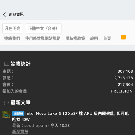
新品資訊
淺色明亮
正體中文（台灣）
R
連絡我們
使用條款與網站規範
隱私權政策
說明
首頁
S
S
論壇統計
主題
307,108
訊息
2,716,138
會員
217,904
新加入的會員
PRECISION
最新文章
Intel Nova Lake-S 12 Xe3P 達 APU 級內顯效能, 但可能
處理器
吃掉 40W
最新：soothepain
今天 10:23
新品資訊