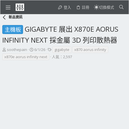
登入
註冊
切換模式
新品資訊
GIGABYTE 展出 X870E AORUS
主機板
INFINITY NEXT 採金屬 3D 列印散熱器
主
開
標
soothepain
6/1/26
gigabyte
x870 aorus infinity
題
始
籤
x870e aorus infinity next
人氣：2,597
發
日
起
期
人