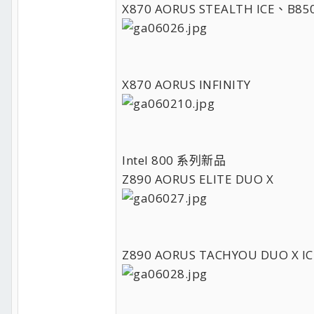
X870 AORUS STEALTH ICE、B85
X870 AORUS INFINITY
Intel 800 系列新品
Z890 AORUS ELITE DUO X
Z890 AORUS TACHYOU DUO X IC