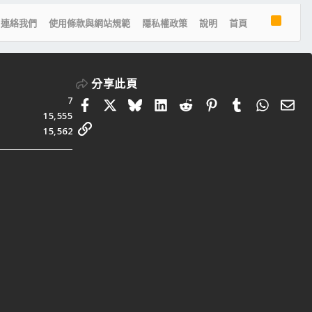
R
連絡我們
使用條款與網站規範
隱私權政策
說明
首頁
S
S
分享此頁
7
Facebook
X
Bluesky
LinkedIn
Reddit
Pinterest
Tumblr
Whats
電
15,555
連結
15,562