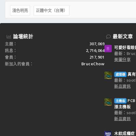
淺色明亮
正體中文（台灣）
論壇統計
最新文章
主題
307,069
可愛好看眼
B
訊息
2,716,064
最新：Bruc
會員
217,901
美圖分享
新加入的會員
BruceChow
真有
處理器
最新：sooth
新品資訊
PC
主機板
漲主機板
最新：sooth
新品資訊
木紋成癮症？A