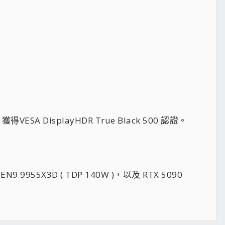
VESA DisplayHDR True Black 500 認證。
N9 9955X3D ( TDP 140W )，以及 RTX 5090