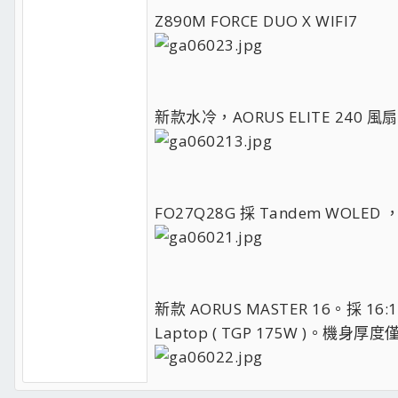
Z890M FORCE DUO X WIFI7
新款水冷，AORUS ELITE 24
FO27Q28G 採 Tandem WOLED 
新款 AORUS MASTER 16。採 16:1
Laptop ( TGP 175W )。機身厚度