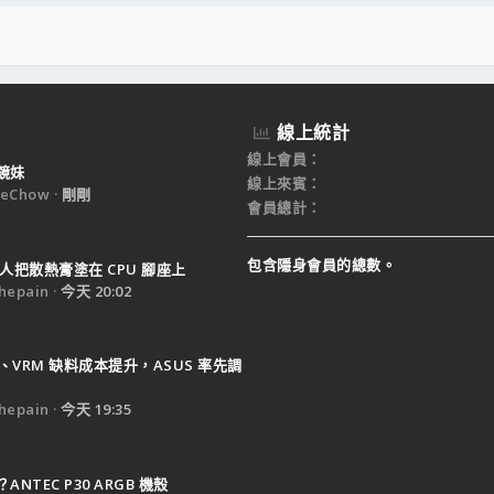
線上統計
線上會員
鏡妹
線上來賓
eChow
剛剛
會員總計
包含隱身會員的總數。
人把散熱膏塗在 CPU 腳座上
epain
今天 20:02
B、VRM 缺料成本提升，ASUS 率先調
epain
今天 19:35
NTEC P30 ARGB 機殼