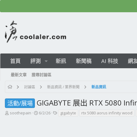
首頁
評測
新訊
新聞稿
AI 科技
網
最新文章
搜尋討論區
討論區
新品資訊 / 業界新聞
新品資訊
GIGABYTE 展出 RTX 5080 
活動/展場
主
開
標
soothepain
6/2/26
gigabyte
rtx 5080 aorus infinity wood
題
始
籤
發
日
起
期
人