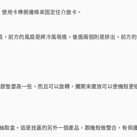
，使用卡榫側邊條來固定住介面卡。
風扇，前方的風扇是將冷風吸進，後面兩個則是排出。前方
殼的塑膠墊要高一些，而且可以旋轉，攤開來擺放可以使機殼更
碟抽取盒。這是技嘉的另外一個產品，跟機殼做整合，有保護