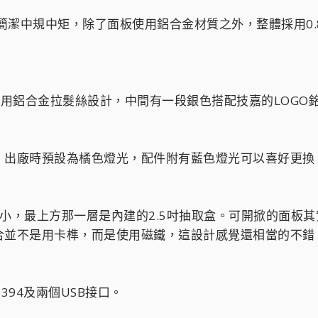
看起來相當簡潔中規中矩，除了面板使用鋁合金材質之外，整體採用
，採用鋁合金拉髮絲設計，中間有一段銀色搭配技嘉的LOG
，出廠時預設為橘色燈光，配件附有藍色燈光可以喜好更換
小，最上方那一層是內建的2.5吋抽取盒。可開掀的面板
合並不是用卡榫，而是使用磁鐵，這設計感覺還相當的不錯
394及兩個USB接口。