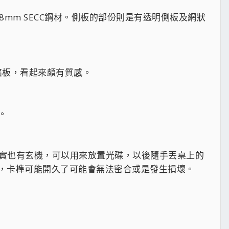
0.8mm SECC鋼材。側板的部份則是有透明側板及網狀
O銘板，看起來頗有質感。
。
其實也有玄機，可以用來放置光碟，以後隨手丟桌上的
，卡榫可能開久了可能會無法密合或是發生損壞。