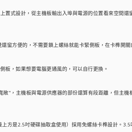
用傳統上置式設計，從主機板輸出入埠與電源的位置看來空間
覺還蠻方便的，不需要鎖上螺絲就能卡緊側板，在卡榫開關
型的側板，如果想要電腦更通風的，可以自行更換。
"寬敞"，主機板與電源供應器的部份還算有段距離，但主
（最上方是2.5吋硬碟抽取盒使用）採用免螺絲卡榫設計。3