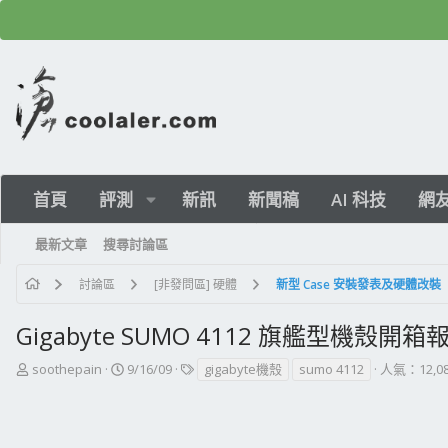
首頁
評測
新訊
新聞稿
AI 科技
網
最新文章
搜尋討論區
討論區
[非發問區] 硬體
新型 Case 安裝發表及硬體改裝
Gigabyte SUMO 4112 旗艦型機殼開箱
主
開
標
soothepain
9/16/09
gigabyte機殼
sumo 4112
人氣：12,0
題
始
籤
發
日
起
期
人