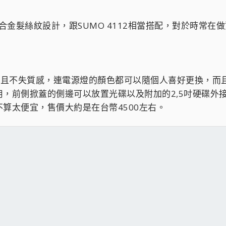
鋁合金髮絲紋設計，跟SUMO 4112相當搭配，對於時常
落，而且不失質感，連電源燈的顏色都可以隨個人喜好更換，
，前側掀蓋的側邊可以放置光碟以及附加的2,5吋硬碟外接盒
算太便宜，售價大約是在台幣4500左右。