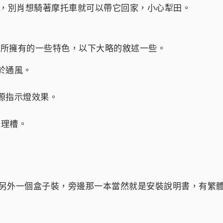
外箱蠻大的，別肖想騎著摩托車就可以帶它回家，小心犁田。
12所擁有的一些特色，以下大略的敘述一些。
於通風。
源指示燈效果。
整理槽。
用另外一個盒子裝，旁邊那一本當然就是安裝說明書，有繁