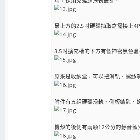
用，採用免螺絲滑軌設計。
最上方的2.5吋硬碟抽取盒需接上4P
3.5吋擴充槽的下方有個神密黑色
原來是收納盒，可以把滑軌、螺絲
附件有五組硬碟滑軌、側板鑰匙、螺
機殼的後側有兩顆12公分的靜音藍