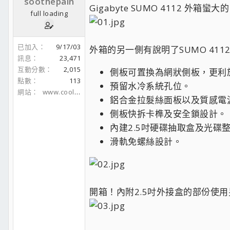
soothepain
Gigabyte SUMO 4112 
full loading
已加入
9/17/03
外箱的另一側有說明了SUMO 41
訊息
23,471
互動分數
2,015
側板可置換為網狀側板，更利
點數
113
預留水冷系統孔位。
網站
www.coolaler.com
鋁合金拉髮絲面板以及質感電
側板快拆卡榫及安全鎖設計。
內建2.5吋硬碟抽取盒及光碟
滑軌免螺絲設計。
開箱！內附2.5吋外接盒的部份使