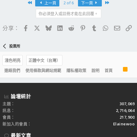
First
Last
上一頁
2 of 6
下一頁
你必須登入或註冊才能在此回覆。
Facebook
X
Bluesky
LinkedIn
Reddit
Pinterest
Tumblr
WhatsApp
電子郵
連
分享：
投票所
淺色明亮
正體中文（台灣）
R
連絡我們
使用條款與網站規範
隱私權政策
說明
首頁
S
S
論壇統計
主題
307,069
訊息
2,716,064
會員
217,900
新加入的會員
Elainewoo
最新文章