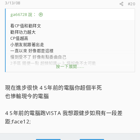
3/13/08
#20
ga66728 說：
看CP值和勸拜文
勸拜功力越大
CP值越高
小朋友就跟著出走
一直以來 好像都是這樣
慢到受不了 好像有點委曲自己
2手區 隨便一點 超頻知識一上 慢好像不太可能
按一下展開……
懂得搭配的軟體 就算是
4.5年前的電腦 也能健步如飛
只能說 看東西 挑配備
現在進步很快 4 5年前的電腦你超個半死
也慘輸現今的電腦
4 5年前的電腦跑VISTA 我想跟健步如飛有一段差
距;face12;