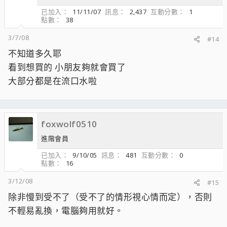
已加入
11/11/07
訊息
2,437
互動分數
1
點數
38
3/7/08
#14
不知道多久耶
看到想買的 小朋友夠就會買了
大部分都是在流口水啦
foxwolf0510
進階會員
已加入
9/10/05
訊息
481
互動分數
0
點數
16
3/12/08
#15
除非慢到受不了（受不了的情形視心情而定），否則
不輕易亂換，電腦夠用就好。