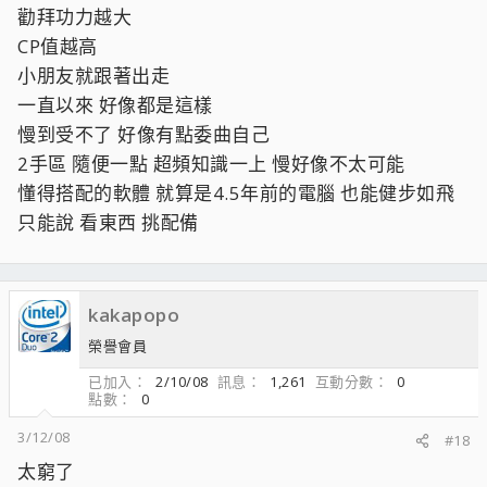
勸拜功力越大
CP值越高
小朋友就跟著出走
一直以來 好像都是這樣
慢到受不了 好像有點委曲自己
2手區 隨便一點 超頻知識一上 慢好像不太可能
懂得搭配的軟體 就算是4.5年前的電腦 也能健步如飛
只能說 看東西 挑配備
kakapopo
榮譽會員
已加入
2/10/08
訊息
1,261
互動分數
0
點數
0
3/12/08
#18
太窮了