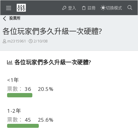
登入
註冊
切換模式
投票所
各位玩家們多久升級一次硬體?
主
開
m2315961
2/10/08
題
始
發
日
起
期
各位玩家們多久升級一次硬體?
人
<1年
票數：
36
20.5%
1-2年
票數：
45
25.6%