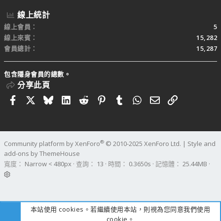
線上統計
線上會員
5
線上來賓
15,282
會員總計
15,287
包含隱身會員的總數。
分享此頁
Facebook
X
Bluesky
LinkedIn
Reddit
Pinterest
Tumblr
WhatsApp
電子郵件
連結
®
Community platform by XenForo
© 2010-2025 XenForo Ltd.
|
Style and
add-ons by ThemeHouse
寬度
查詢
13
時間
0.3650s
記憶體
25.44MB
本站使用 cookies。若繼續使用本站，則視為您同意我們使用
cookie。