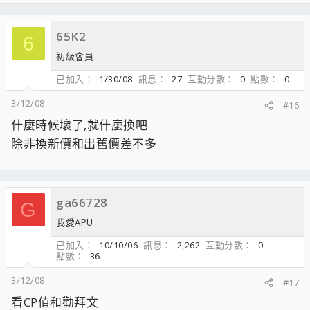
65K2
6
初級會員
已加入
1/30/08
訊息
27
互動分數
0
點數
0
3/12/08
#16
什麼時候壞了,就什麼換吧
除非換新價和出舊價差不多
ga66728
G
我愛APU
已加入
10/10/06
訊息
2,262
互動分數
0
點數
36
3/12/08
#17
看CP值和勸拜文