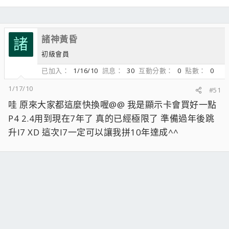
諸神黃昏
諸
初級會員
已加入
1/16/10
訊息
30
互動分數
0
點數
0
1/17/10
#51
哇 原來大家都這麼快換喔@@ 我是顯示卡會買好一點
P4 2.4用到現在7年了 真的已經極限了 準備過年後跳
升I7 XD 這次I7一定可以讓我拼10年達成^^