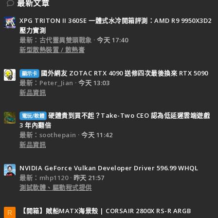
最新文章
XPG TRITON II 360SE 一體式水冷開箱評測：AMD R9 9950X3D2
壓力實測
最新：古代靈異雙頭戰象
今天 17:40
新型散熱裝置 / 散熱膏
國外網友 ZOTAC RTX 4090 送修四次最後換來 RTX 5090
顯示卡
最新：Peter_Jian
今天 13:03
新品資訊
硬體貴到買不起？Take-Two CEO 認為低延遲雲端遊戲
電玩/軟體
3 年內翻倍
最新：soothepain
今天 11:42
新品資訊
NVIDIA GeForce Vulkan Developer Driver 596.99 WHQL
最新：mhp1120
昨天 21:57
測試軟體、驅動程式提供
【開箱】賊船MATX海景殼 | CORSAIR 2800X RS-R ARGB
R