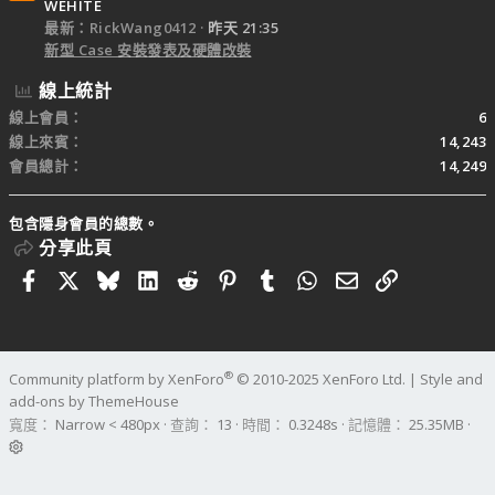
WEHITE
最新：RickWang0412
昨天 21:35
新型 Case 安裝發表及硬體改裝
線上統計
線上會員
6
線上來賓
14,243
會員總計
14,249
包含隱身會員的總數。
分享此頁
Facebook
X
Bluesky
LinkedIn
Reddit
Pinterest
Tumblr
WhatsApp
電子郵件
連結
®
Community platform by XenForo
© 2010-2025 XenForo Ltd.
|
Style and
add-ons by ThemeHouse
寬度
查詢
13
時間
0.3248s
記憶體
25.35MB