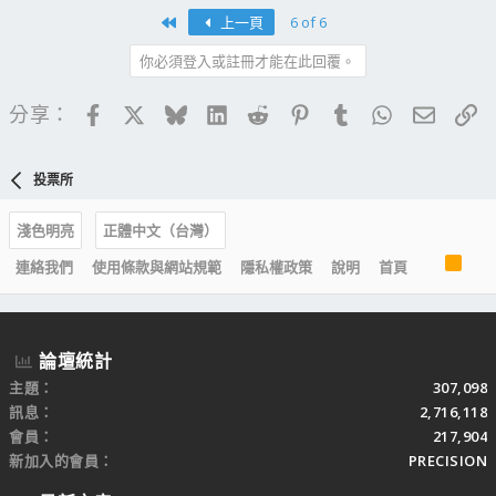
First
上一頁
6 of 6
你必須登入或註冊才能在此回覆。
Facebook
X
Bluesky
LinkedIn
Reddit
Pinterest
Tumblr
WhatsApp
電子郵
連
分享：
投票所
淺色明亮
正體中文（台灣）
R
連絡我們
使用條款與網站規範
隱私權政策
說明
首頁
S
S
論壇統計
主題
307,098
訊息
2,716,118
會員
217,904
新加入的會員
PRECISION