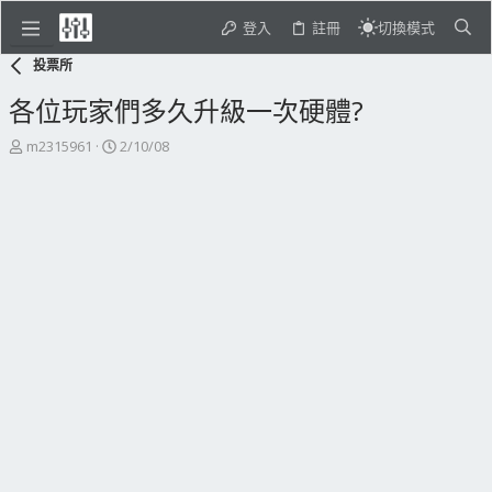
登入
註冊
切換模式
投票所
各位玩家們多久升級一次硬體?
主
開
m2315961
2/10/08
題
始
發
日
起
期
人