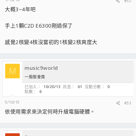
#52
大概3~4年吧
手上1顆C2D E6300剛過保了
感覺2核變4核沒當初的1核變2核爽度大
music9world
M
一般般會員
已加入
10/20/13
訊息
61
互動分數
0
點數
6
5/10/15
#53
依使用需求來決定何時升級電腦硬體。