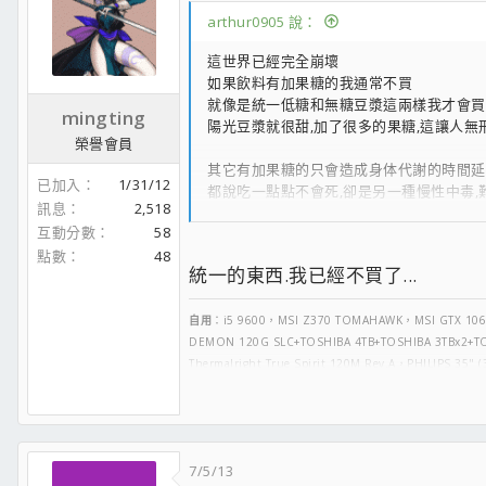
金士頓→維修據點最多且快速換修，
arthur0905 說：
威剛→維修據點少但快速換修，
創見→直營門市代送
這世界已經完全崩壞
微星: 價格用料都很實在、送修只要去全家花
如果飲料有加果糖的我通常不買
華碩: 價格高等 用料中上，送修要本人親送皇
就像是統一低糖和無糖豆漿這兩樣我才會買
技嘉: 價格與用料都算不差，唯一客服保固真的很G
mingting
陽光豆漿就很甜,加了很多的果糖,這讓人無
榮譽會員
其它有加果糖的只會造成身体代謝的時間延
已加入
1/31/12
都說吃一點點不會死,卻是另一種慢性中毒,
訊息
2,518
也有人年紀輕輕就得了腎病,糖尿病,…代謝
互動分數
58
這些都是拜可怕的食品添加所賜,卻看不到
點數
48
統一的東西.我已經不買了...
還記得統一保健我喝了好幾年到最後竟然是加
像這次毒澱粉也是,原本很喜歡吃豆花的,看到
還有連兒子最愛的統一布丁,而且還非統一
自用
：i5 9600，MSI Z370 TOMAHAWK，MSI GTX 10
DEMON 120G SLC+TOSHIBA 4TB+TOSHIBA 3TBx2+T
我只能說:這個政府的食品衛生管理已經完全從
Thermalright True Spirit 120M Rev.A，PHILIPS 
如果連人力不足都可以是檢驗不出來的籍口
家人用
：G4600，ASUS Z170-P D3，G4600內顯，Kingsto
而廠商的良心:也已經完全貞操不見,還真是好
金蝶500W (80+金牌.半模)，Thermalright Ultra-
開開心心玩遊戲；快快樂樂過人生^^
7/5/13
節能減碳救地球