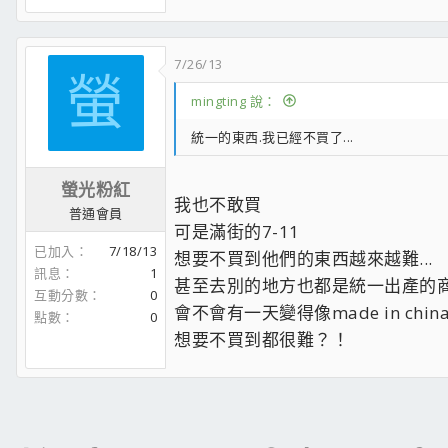
7/26/13
螢
mingting 說：
統一的東西.我已經不買了...
螢光粉紅
我也不敢買
普通會員
可是滿街的7-11
已加入
7/18/13
想要不買到他們的東西越來越難...
訊息
1
甚至去別的地方也都是統一出產的
互動分數
0
會不會有一天變得像made in chin
點數
0
想要不買到都很難？！