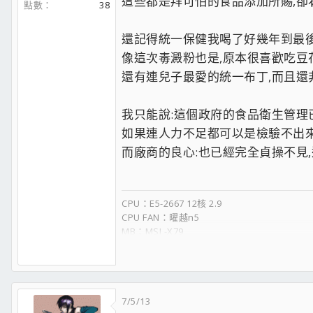
這些都是拜可怕的食品添加所賜,卻
點數
38
還記得統一保健我喝了好幾年到最後
像這次毒澱粉也是,原本很喜歡吃豆花
還有連兒子最愛的統一布丁,而且還
我只能說:這個政府的食品衛生管理已
如果連人力不足都可以是檢驗不出
而廠商的良心:也已經完全貞操不見,
CPU：E5-2667 12核 2.9
CPU FAN：曜越n5
MB：MSI -X79
RAM：十詮1866-8gX4
HD：SSD-120G X2
VGA：微星770 TFⅡ
POWER：金蝶 650w
CASE：黑暗堡壘
7/5/13