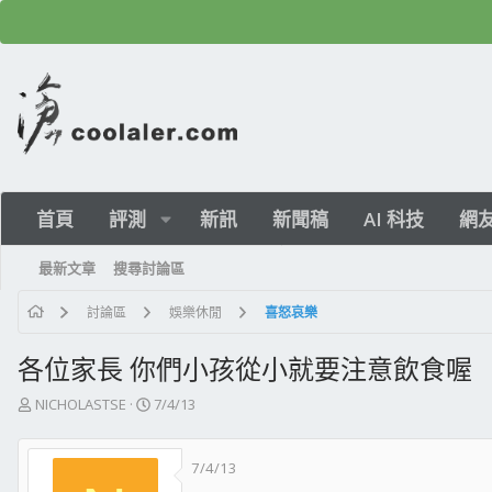
首頁
評測
新訊
新聞稿
AI 科技
網
最新文章
搜尋討論區
討論區
娛樂休閒
喜怒哀樂
各位家長 你們小孩從小就要注意飲食喔
主
開
NICHOLASTSE
7/4/13
題
始
發
日
7/4/13
起
期
人