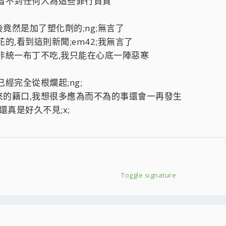
看不到任何人為這些罪行負責
竟然是加了塑化劑的;ng;無言了
的,看到這則新聞;em42;我無言了
非統一布丁不吃,我只能在心底一陣惡寒
經完全從根爛起;ng;
來的籍口,我想很多應為而不為的事還會一再發生
還真是好久不見;x;
Toggle signature