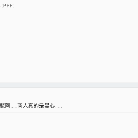
主機板.RAM等積塵....
PPP:
常使用.請問原因及解決方法...?[在ASUS Z170-P D3暫時解決][2017-11月出現05(C4)錯誤.自己到富基電
50TI測試(圖多.請注意...)
器
阿.....商人真的是黑心.....