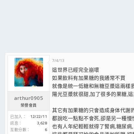
7/4/13
這世界已經完全崩壞
如果飲料有加果糖的我通常不買
就像是統一低糖和無糖豆漿這兩樣
陽光豆漿就很甜,加了很多的果糖,
arthur0905
榮譽會員
其它有加果糖的只會造成身体代謝
已加入
12/22/11
都說吃一點點不會死,卻是另一種慢
訊息
3,628
也有人年紀輕輕就得了腎病,糖尿病
互動分數
6