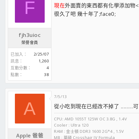
F
灰塵是電腦殺手...組機最好加塔散.或把機箱防塵弄好一點.減少
現在
外面賣的東西都有化學添加物<-:
很久了吧 幾十年了;face0;
G4600 + ASUS Z170-P D3 DDR3平台開箱基本測試+模擬器測試]
怪事求助...重開機.1顆HDD卡在自檢A3.重新插拔SATA線之後.卻能正
2005年.AMD曾經的逆襲.25W的754筆電版3300+及3100+古董機+6
fjh3uioc
星牌 倍能事達 TG-1 導熱膏.開箱簡測
金蝶500W+MSI Z68MA-ED55 (B3)送修記+3550改DIE直觸散熱
榮譽會員
ASUS DUAL-GTX1050-2G改無風扇
悄悄話滿了記得清.以免收不到訊息...
已加入
2/25/07
訊息
1,260
互動分數
4
點數
38
7/5/13
A
從小吃到現在已經改不掉了 .........可悲
CPU: AMD 1055T 125W OC 3.8G , 1.4V
Cooler : Ultra 120
RAM : 金士頓 DDR3 1600 2G*4 , 1.5V
Apple 爸爸
MB : 華碩 Crosshair IV Formula