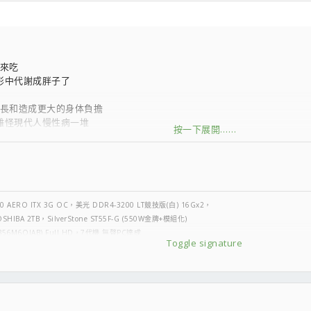
30元寄出後，修好免運費寄還給你
家俱樂部，住得遠的只好捏LP忍耐
來吃
8，EQ不佳者不推薦購買.....
形中代謝成胖子了
長和造成更大的身体負擔
難怪現代人慢性病一堆
按一下展開……
症候群的疾病
任何人為這些罪行負責
了塑化劑的;ng;無言了
這則新聞;em42;我無言了
布丁不吃,我只能在心底一陣惡寒
60 AERO ITX 3G OC，美光 DDR4-3200 LT競技版(白) 16Gx2，
OSHIBA 2TB，SilverStone ST55F-G (550W金牌+模組化)
根爛起;ng;
35" (356M6QJAB) Full HD，7代機 無聲PC達成
Toggle signature
,我想很多應為而不為的事還會一再發生
n 4Gx4 (1600.LoVo 1.35v)，Micron M600 MLC 128GB+日立1TB
久不見;x;
120無風扇，旋剛 獵殺者PRO(側透.白)，BenQ GW2750HM，無聲PC達成