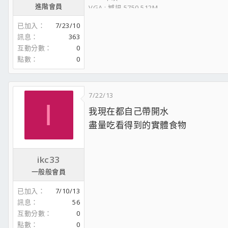
進階會員
VGA : 撼訊 5750 512M
PSU : OCZ 600W
已加入
7/23/10
掛網機:
訊息
363
CPU: INTEL Q8200 3.1G , 1.250V(FSB:450Mh
互動分數
0
Cooler : 鬥牛士
RAM : 金士頓 DDR2 800 2G*2 , 1.95V(超900)
點數
0
MB : 華碩 P5B
VGA : GA 4350 512M
PSU : 全漢(PFC)350W
7/22/13
I
我現在都自己帶開水
盡量吃看得到的實體食物
ikc33
一般般會員
已加入
7/10/13
訊息
56
互動分數
0
點數
0