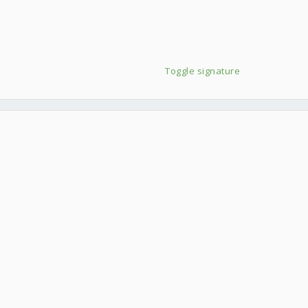
z);em25;
Toggle signature
;em25;