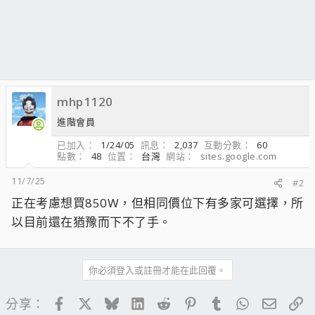
mhp1120
進階會員
已加入
1/24/05
訊息
2,037
互動分數
60
點數
48
位置
台灣
網站
sites.google.com
11/7/25
#2
正在考慮想買850W，但相同價位下有多家可選擇，所
以目前還在猶豫而下不了手。
你必須登入或註冊才能在此回覆。
Facebook
X
Bluesky
LinkedIn
Reddit
Pinterest
Tumblr
WhatsApp
電子郵
連
分享：