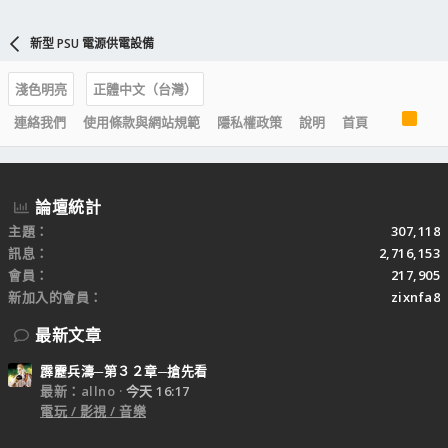
新型 PSU 電源供電設備
淺色明亮
正體中文（台灣）
R
連絡我們
使用條款與網站規範
隱私權政策
說明
首頁
S
S
論壇統計
主題
307,118
訊息
2,716,153
會員
217,905
新加入的會員
zixnfa8
最新文章
霹靂兵濤─第３２章─搶先看
最新：allno
今天 16:17
電玩 / 影視 / 音樂