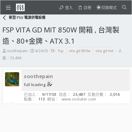
登入
註冊
切換模式
新型 PSU 電源供電設備
FSP VITA GD MIT 850W 開箱 , 台灣製
造、80+金牌、ATX 3.1
主
開
標
soothepain
4/24/25
fsp
vita gd 850w
vita gd mit
人
題
始
籤
氣：33,404
發
日
起
期
人
soothepain
full loading
已加入
9/17/03
訊息
23,487
互動分數
2,016
點數
113
網站
www.coolaler.com