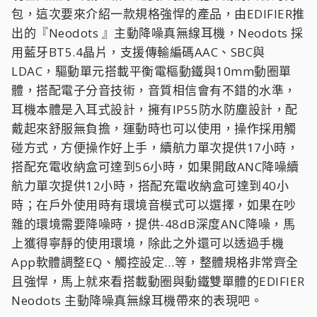
包，這次要來介紹一款規格強悍的產品，由EDIFIER推
出的『Neodots 』主動降噪真無線耳機，Neodots 採
用藍牙BT5.4晶片，支援傳輸編碼AAC、SBC與
LDAC，驅動單元搭載平衡電樞動鐵與10mm動圈單
體，搭配電子分音技術，音質相信會有不錯的水準，
耳機本體是入耳式設計，擁有IP55防水防塵設計，配
戴起來舒服無負擔，運動時也可以使用，操作採用觸
碰方式，方便操作好上手，續航力單次提供17小時，
搭配充電收納盒可達到56小時，如果開啟ANC降噪續
航力單次提供12小時，搭配充電收納盒可達到40小
時；在戶外使用時有環境音模式可以選擇，如果在吵
雜的環境需要降噪時，提供-48dB深度ANC降噪，馬
上獲得寧靜的使用環境，除此之外還可以透過手機
App軟體調整EQ、觸控設定…等，整體規格非常齊全
且強悍，馬上就來看搭載動圈與動鐵雙單體的EDIFIER
Neodots 主動降噪真無線耳機帶來的表現吧。