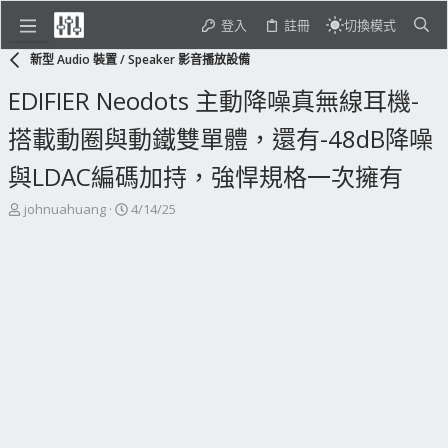
登入
註冊
切換模式
新型 Audio 裝置 / Speaker 影音播放設備
EDIFIER Neodots 主動降噪真無線耳機-
搭載動圈與動鐵雙單體，還有-48dB降噪
與LDAC編碼加持，強悍規格一次擁有
主
開
johnuahuang
4/14/25
題
始
發
日
起
期
人