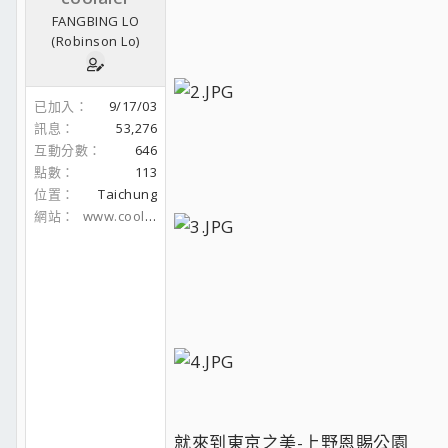
FANGBING LO
(Robinson Lo)
已加入
9/17/03
訊息
53,276
互動分數
646
點數
113
位置
Taichung
網站
www.coolaler.com
就來到東京之美-上野恩賜公園