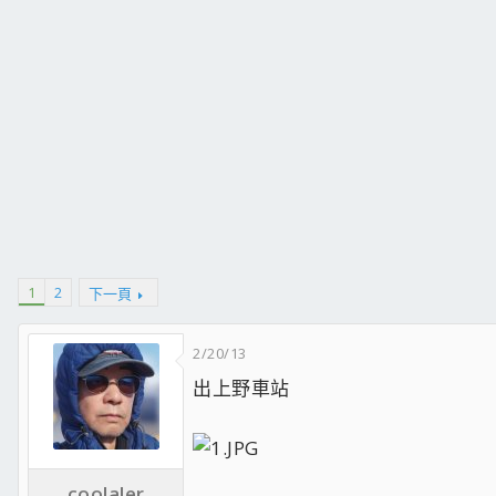
1
2
下一頁
2/20/13
出上野車站
coolaler