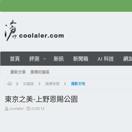
首頁
評測
新訊
新聞稿
AI 科技
網
最新文章
搜尋討論區
討論區
娛樂休閒
攝影天地
東京之美-上野恩賜公園
主
開
coolaler
2/20/13
題
始
發
日
起
期
人