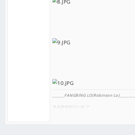
______
FANGBING LO(Robinson Lo)
________
滄者極限創站20年了....
_________________