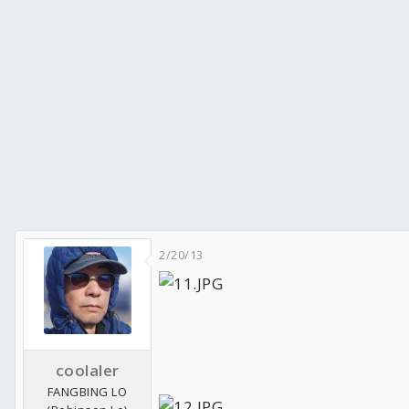
FACEBOOK
__________________
2/20/13
coolaler
FANGBING LO