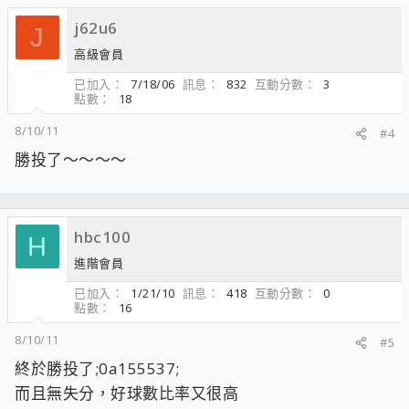
j62u6
J
高級會員
已加入
7/18/06
訊息
832
互動分數
3
點數
18
8/10/11
#4
勝投了～～～～
hbc100
H
進階會員
已加入
1/21/10
訊息
418
互動分數
0
點數
16
8/10/11
#5
終於勝投了;0a155537;
而且無失分，好球數比率又很高