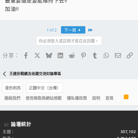
最重要還是要能維持下去!!
加油!!
Last
1 of 2
下一頁
你必須登入或註冊才能在此回覆。
Facebook
X
Bluesky
LinkedIn
Reddit
Pinterest
Tumblr
WhatsApp
電子郵
連
分享：
王建民戰績及收藏交流討論專區
淺色明亮
正體中文（台灣）
R
連絡我們
使用條款與網站規範
隱私權政策
說明
首頁
S
S
論壇統計
主題
307,102