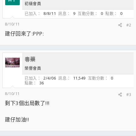
初級會員
已加入
8/8/11
訊息
9
互動分數
0
點數
0
8/10/11
#2
建仔回來了:PPP:
毒藥
榮譽會員
已加入
2/4/06
訊息
11,549
互動分數
0
點數
36
8/10/11
#3
剩下3個出局數了!!!
建仔加油!!