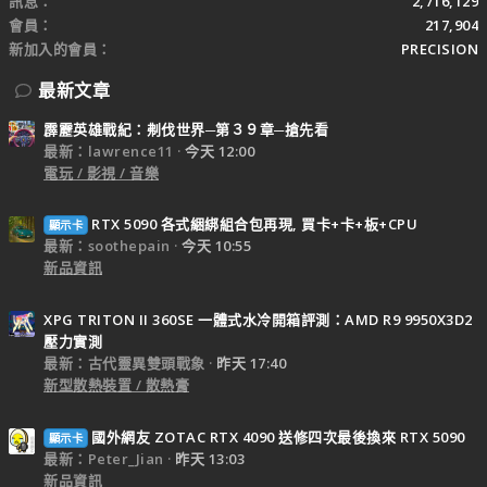
訊息
2,716,129
會員
217,904
新加入的會員
PRECISION
最新文章
霹靂英雄戰紀：刜伐世界─第３９章─搶先看
最新：lawrence11
今天 12:00
電玩 / 影視 / 音樂
RTX 5090 各式綑綁組合包再現, 買卡+卡+板+CPU
顯示卡
最新：soothepain
今天 10:55
新品資訊
XPG TRITON II 360SE 一體式水冷開箱評測：AMD R9 9950X3D2
壓力實測
最新：古代靈異雙頭戰象
昨天 17:40
新型散熱裝置 / 散熱膏
國外網友 ZOTAC RTX 4090 送修四次最後換來 RTX 5090
顯示卡
最新：Peter_Jian
昨天 13:03
新品資訊