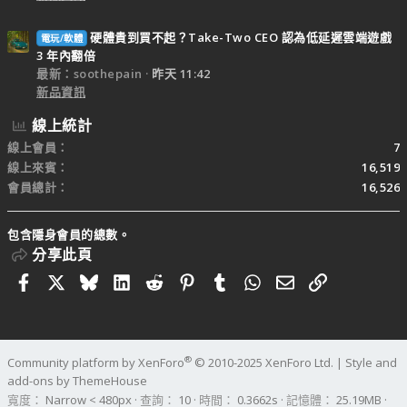
硬體貴到買不起？Take-Two CEO 認為低延遲雲端遊戲
電玩/軟體
3 年內翻倍
最新：soothepain
昨天 11:42
新品資訊
線上統計
線上會員
7
線上來賓
16,519
會員總計
16,526
包含隱身會員的總數。
分享此頁
Facebook
X
Bluesky
LinkedIn
Reddit
Pinterest
Tumblr
WhatsApp
電子郵件
連結
®
Community platform by XenForo
© 2010-2025 XenForo Ltd.
|
Style and
add-ons by ThemeHouse
寬度
查詢
10
時間
0.3662s
記憶體
25.19MB