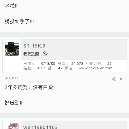
水啦!!!
勝投到手了!!!
ST-15K.3
我是恐龍..
已加入
9/18/03
訊息
21,578
互動分數
27
點數
48
年齡
47
網站
www.coolaler.com
8/10/11
#8
2年多的努力沒有白費
好感動!!
wan19801103