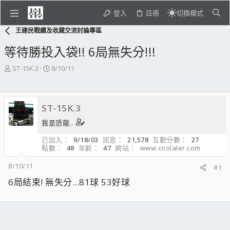
登入
註冊
切換模式
王建民戰績及收藏交流討論專區
等待勝投入袋!! 6局無失分!!!
主
開
ST-15K.3
8/10/11
題
始
發
日
起
期
ST-15K.3
人
我是恐龍..
已加入
9/18/03
訊息
21,578
互動分數
27
點數
48
年齡
47
網站
www.coolaler.com
8/10/11
#1
‎6局結束! 無失分...81球 53好球