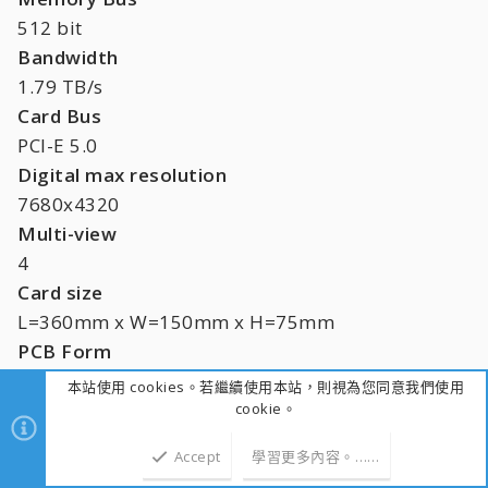
512 bit
Bandwidth
1.79 TB/s
Card Bus
PCI-E 5.0
Digital max resolution
7680x4320
Multi-view
4
Card size
L=360mm x W=150mm x H=75mm
PCB Form
ATX
本站使用 cookies。若繼續使用本站，則視為您同意我們使用
DirectX
cookie。
DirectX 12 API
Accept
學習更多內容。……
OpenGL