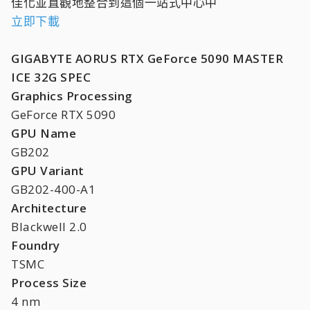
佳化並直觀地整合到這個一站式中心中
立即下載
GIGABYTE AORUS RTX GeForce 5090 MASTER
ICE 32G
SPEC
Graphics Processing
GeForce RTX 5090
GPU Name
GB202
GPU Variant
GB202-400-A1
Architecture
Blackwell 2.0
Foundry
TSMC
Process Size
4 nm