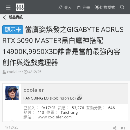
登入
註冊
切換模式
新品資訊
當鷹姿煥發之GIGABYTE AORUS
顯示卡
RTX 5090 MASTER黑白鷹神搭配
14900K,9950X3D誰會是當前最強內容
創作與遊戲處理器
主
開
coolaler
4/12/25
題
始
發
日
起
期
coolaler
人
FANGBING LO (Robinson Lo)
已加入
9/17/03
訊息
53,276
互動分數
646
點數
113
位置
Taichung
網站
www.coolaler.com
4/12/25
#1