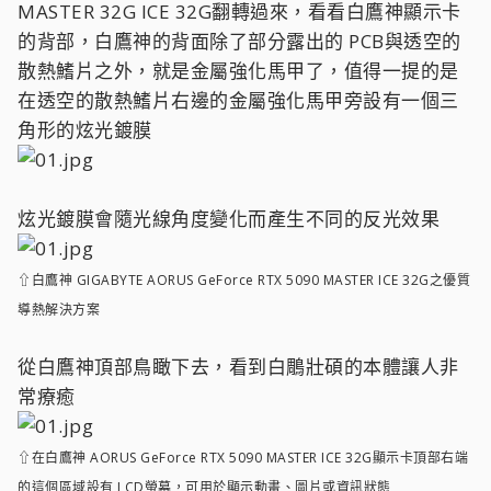
MASTER 32G ICE 32G翻轉過來，看看白鷹神顯示卡
的背部，白鷹神的背面除了部分露出的 PCB與透空的
散熱鰭片之外，就是金屬強化馬甲了，值得一提的是
在透空的散熱鰭片右邊的金屬強化馬甲旁設有一個三
角形的炫光鍍膜
炫光鍍膜會隨光線角度變化而產生不同的反光效果
⇧白鷹神 GIGABYTE AORUS GeForce RTX 5090 MASTER ICE 32G之優質
導熱解決方案
從白鷹神頂部鳥瞰下去，看到白鵰壯碩的本體讓人非
常療癒
⇧在白鷹神 AORUS GeForce RTX 5090 MASTER ICE 32G顯示卡頂部右端
的這個區域設有 LCD螢幕，可用於顯示動畫、圖片或資訊狀態