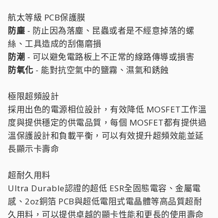
航太等級 PCB保護膜
防塵
- 防止因為落塵、昆蟲或者是不經意掉落的螺
絲、工具造成的刮傷磨損
防潮
- 可以避免電路板上不正常的線路傳導或損害
防氧化
- 能對抗空氣中的鹽霧、濕氣和銹蝕
極限超頻設計
採用出色的電源相位設計，有效降低 MOSFET工作溫
度與提供穩定的供電品質，每個 MOSFET都有提供過
溫保護設計和負載平衡，可以有效提升超頻效能並延
長顯示卡壽命
超耐久用料
Ultra Durable認證的超低 ESR全固態電容、金屬電
感、2oz銅箔 PCB與超低電阻式電晶體等高品質超耐
久用料，可以提供卓越的顯卡性能和更長的使用壽命