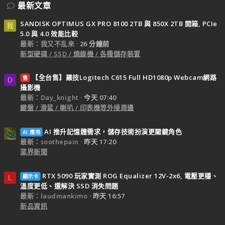
最新文章
SANDISK OPTIMUS GX PRO 8100 2TB 與 850X 2TB 開箱, PCIe
我
5.0 與 4.0 效能比較
最新：我又不乱来
26 分鐘前
新型硬碟 / SSD / 燒錄機 / 各種儲存裝置
【全台售】羅技Logitech C615 Full HD1080p Webcam網路
售
D
攝影機
最新：Day_knight
今天 07:40
鍵盤 / 滑鼠 / 喇叭 / 印表機等外接周邊
AI 推升記憶體需求，儲存技術扮演更關鍵角色
AI 應用
最新：soothepain
昨天 17:20
業界新聞
RTX 5090 玩家實測 ROG Equalizer 12V-2x6, 電壓更穩、
顯示卡
L
溫度更低、還解決 SSD 消失問題
最新：laudmankimo
昨天 16:57
新品資訊