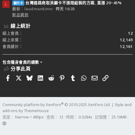
台灣通路商取消顯卡不漲限組裝的方案, 直漲 20~45%
顯示卡
L
最新：laudmankimo
昨天 16:35
新品資訊
線上統計
線上會員
12
線上來賓
12,149
會員總計
12,161
包含隱身會員的總數。
分享此頁
Facebook
X
Bluesky
LinkedIn
Reddit
Pinterest
Tumblr
WhatsApp
電子郵件
連結
®
Community platform by XenForo
© 2010-2025 XenForo Ltd.
|
Style and
add-ons by ThemeHouse
寬度
查詢
12
時間
0.3284s
記憶體
25.10MB