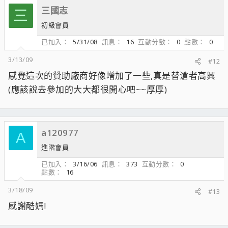
三國志
三
初級會員
已加入
5/31/08
訊息
16
互動分數
0
點數
0
3/13/09
#12
感覺這次的贊助廠商好像增加了一些,真是替滄者高興
(應該說去參加的大大都很開心吧~~厚厚)
a120977
A
進階會員
已加入
3/16/06
訊息
373
互動分數
0
點數
16
3/18/09
#13
感謝酷媽!