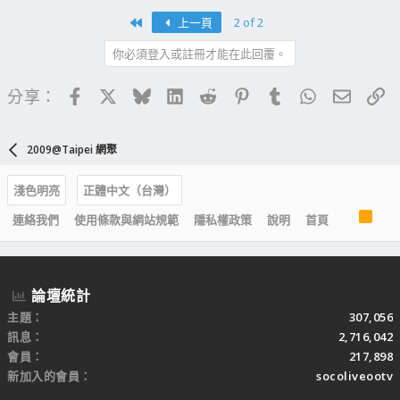
First
上一頁
2 of 2
你必須登入或註冊才能在此回覆。
Facebook
X
Bluesky
LinkedIn
Reddit
Pinterest
Tumblr
WhatsApp
電子郵
連
分享：
2009@Taipei 網聚
淺色明亮
正體中文（台灣）
R
連絡我們
使用條款與網站規範
隱私權政策
說明
首頁
S
S
論壇統計
主題
307,056
訊息
2,716,042
會員
217,898
新加入的會員
socoliveootv