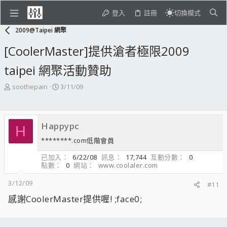
登入
註冊
切換模式
2009@Taipei 網聚
[CoolerMaster]提供滄者極限2009
taipei 網聚活動贊助
主
開
soothepain
3/11/09
題
始
發
日
起
期
Happypc
人
H
********.com低階會員
已加入
6/22/08
訊息
17,744
互動分數
0
點數
0
網站
www.coolaler.com
3/12/09
#11
感謝CoolerMaster提供喔! ;face0;